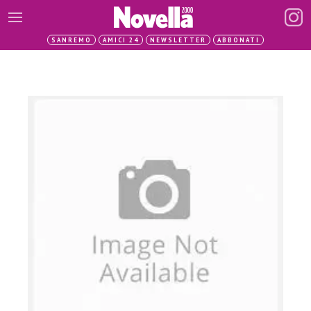
SANREMO
AMICI 24
NEWSLETTER
ABBONATI