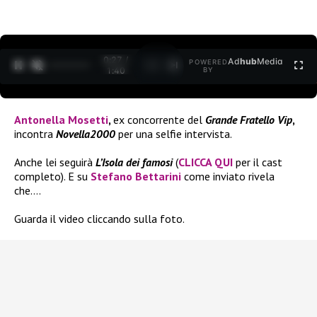
0:27 /
Ad
hub
Media
POWERED
1
/
2
1:40
BY
Antonella Mosetti
,
ex concorrente del
Grande Fratello Vip
,
incontra
Novella2000
per una selfie intervista.
Anche lei seguirà
L’Isola dei famosi
(
CLICCA QUI
per il cast
completo). E su
Stefano Bettarini
come inviato rivela
che….
Guarda il video cliccando sulla foto.