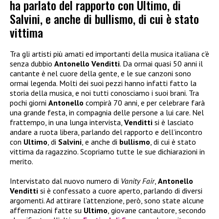
ha parlato del rapporto con Ultimo, di
Salvini, e anche di bullismo, di cui è stato
vittima
Tra gli artisti più amati ed importanti della musica italiana c’è
senza dubbio
Antonello Venditti
. Da ormai quasi 50 anni il
cantante è nel cuore della gente, e le sue canzoni sono
ormai legenda. Molti dei suoi pezzi hanno infatti fatto la
storia della musica, e noi tutti conosciamo i suoi brani. Tra
pochi giorni
Antonello
compirà 70 anni, e per celebrare farà
una grande festa, in compagnia delle persone a lui care. Nel
frattempo, in una lunga intervista,
Venditti
si è lasciato
andare a ruota libera, parlando del rapporto e dell’incontro
con
Ultimo
, di
Salvini
, e anche di
bullismo
, di cui è stato
vittima da ragazzino. Scopriamo tutte le sue dichiarazioni in
merito.
Intervistato dal nuovo numero di
Vanity Fair
,
Antonello
Venditti
si è confessato a cuore aperto, parlando di diversi
argomenti. Ad attirare l’attenzione, però, sono state alcune
affermazioni fatte su
Ultimo
, giovane cantautore, secondo