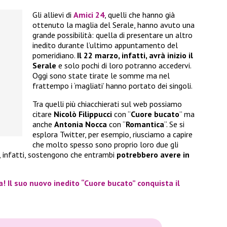
Gli allievi di
Amici 24
, quelli che hanno già
ottenuto la maglia del Serale, hanno avuto una
grande possibilità: quella di presentare un altro
inedito durante l’ultimo appuntamento del
pomeridiano.
Il 22 marzo, infatti, avrà inizio il
Serale
e solo pochi di loro potranno accedervi.
Oggi sono state tirate le somme ma nel
frattempo i ‘magliati’ hanno portato dei singoli.
Tra quelli più chiacchierati sul web possiamo
citare
Nicolò Filippucci
con “
Cuore bucato
” ma
anche
Antonia Nocca
con “
Romantica
“. Se si
esplora Twitter, per esempio, riusciamo a capire
che molto spesso sono proprio loro due gli
e, infatti, sostengono che entrambi
potrebbero avere in
a! Il suo nuovo inedito “Cuore bucato” conquista il