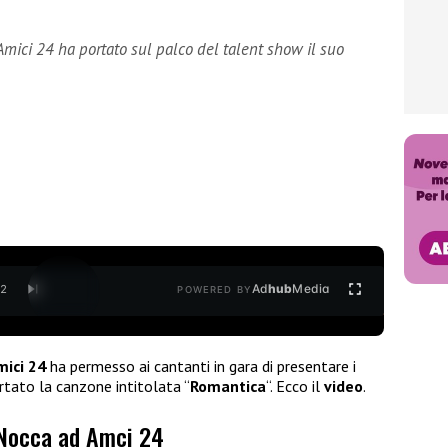
mici 24 ha portato sul palco del talent show il suo
Ad
hub
Media
/
2
POWERED BY
mici 24
ha permesso ai cantanti in gara di presentare i
tato la canzone intitolata “
Romantica
“. Ecco il
video
.
a Nocca ad Amci 24