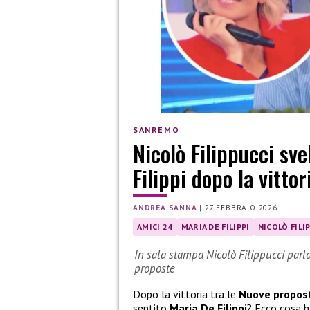
SANREMO
Nicolò Filippucci sve
Filippi dopo la vitto
ANDREA SANNA
|
27 FEBBRAIO 2026
AMICI 24
MARIA DE FILIPPI
NICOLÒ FILI
In sala stampa Nicolò Filippucci parla 
proposte
Dopo la vittoria tra le
Nuove propos
sentito
Maria De Filippi
? Ecco cosa h