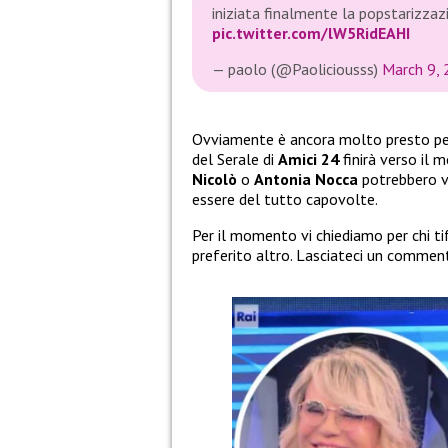
iniziata finalmente la popstarizz
pic.twitter.com/lW5RidEAHI
— paolo (@Paoliciousss)
March 9,
Ovviamente è ancora molto presto per r
del Serale di
Amici 24
finirà verso il 
Nicolò
o
Antonia Nocca
potrebbero ve
essere del tutto capovolte.
Per il momento vi chiediamo per chi ti
preferito altro. Lasciateci un commen