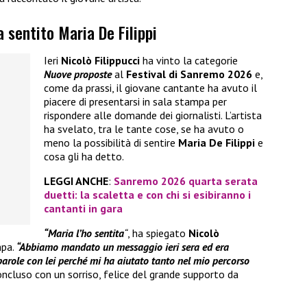
a sentito Maria De Filippi
Ieri
Nicolò Filippucci
ha vinto la categorie
Nuove proposte
al
Festival di Sanremo 2026
e,
come da prassi, il giovane cantante ha avuto il
piacere di presentarsi in sala stampa per
rispondere alle domande dei giornalisti. L’artista
ha svelato, tra le tante cose, se ha avuto o
meno la possibilità di sentire
Maria De Filippi
e
cosa gli ha detto.
LEGGI ANCHE
:
Sanremo 2026 quarta serata
duetti: la scaletta e con chi si esibiranno i
cantanti in gara
“Maria l’ho sentita
“
, ha spiegato
Nicolò
mpa.
“Abbiamo mandato un messaggio ieri sera ed era
arole con lei perché mi ha aiutato tanto nel mio percorso
oncluso con un sorriso, felice del grande supporto da