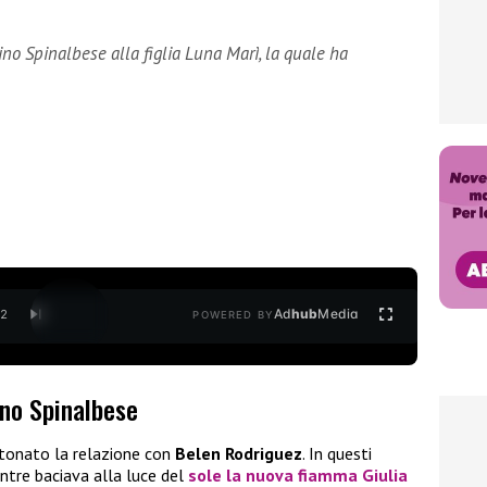
no Spinalbese alla figlia Luna Marì, la quale ha
Ad
hub
Media
/
2
POWERED BY
ino Spinalbese
tonato la relazione con
Belen Rodriguez
. In questi
entre baciava alla luce del
sole la nuova fiamma
Giulia