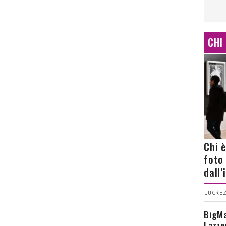
CHI
Chi 
foto
dall
LUCREZ
BigMa
Lazze