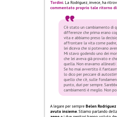
Tordini
. La Rodriguez, invece, ha ritro
commentato proprio tale
ritorno d
C’è stato un cambiamento di qu
differenze che prima erano cope
vita e abbiamo preso la decisio
affrontare la vita come padre,
lei diceva che si potevano aver
Mi stavo godendo uno dei momen
che lei aveva già provato e ch
quella. Non eravamo allineati 
Se ho mai avvertito il fanta
lo dico per peccare di autosti
quello che c’è, sulle fondamen
punto, duri per sempre. Sarebbe
cambiamenti è meglio. Non pos
A legare per sempre
Belen Rodriguez
avuto insieme
. Stiamo parlando dell
anno
e i due genitori hanno voluto ded