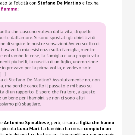
vato la felicità con
Stefano De Martino
e l’ex ha
i fiamma
:
ello che ciascuno voleva dalla vita, di quelle
rte dall’amore. Si sono spostati gli obiettivi di
ne di seguire le nostre sensazioni. Avevo scelto di
 basavo la mia esistenza sulla famiglia, mentre
e entrambe le cose, la famiglia e una propria vita.
ti più belli, la nascita di un figlio, un’emozione
e io provavo per la prima volta, e vedevo solo
[…]
sma di Stefano De Martino? Assolutamente no, non
ma, ma perché cancello il passato e mi baso su
ta di un rapporto. E spero che fra loro, a questo
 un bene per i bambini, se non ci sono altri
siamo più sbagliare.
e
Antonino Spinalbese
, però, ci sarà a
figlia che hanno
a piccola
Luna Marì
. La bambina ha ormai
compiuto un
icarle dei post su Instagram. L’imprenditore, per esempio,