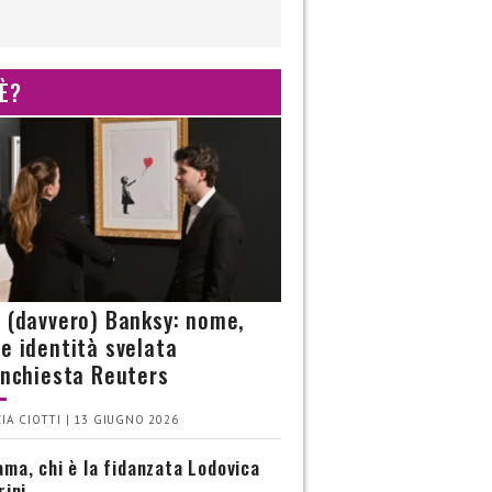
 È?
è (davvero) Banksy: nome,
 e identità svelata
’inchiesta Reuters
IA CIOTTI | 13 GIUGNO 2026
ma, chi è la fidanzata Lodovica
rini