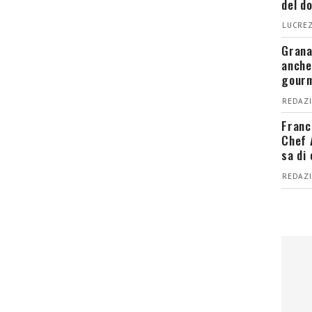
del d
LUCREZ
Grana
anche
gour
REDAZI
Franc
Chef 
sa di
REDAZI