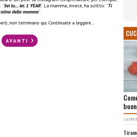
 “
Sei tu… lei. 1 YEAR
“. La mamma, invece, ha scritto: “
Ti
ccolina della mamma
“.
 però, non terminano qui. Continuate a leggere…
CUC
AVANTI
Come
buon
LUCREZ
Tiram