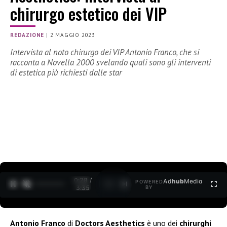
chirurgo estetico dei VIP
REDAZIONE
|
2 MAGGIO 2023
Intervista al noto chirurgo dei VIP Antonio Franco, che si
racconta a Novella 2000 svelando quali sono gli interventi
di estetica più richiesti dalle star
0:30 /
Ad
hub
Media
POWERED
1
/
2
3:35
BY
Antonio Franco
di
Doctors Aesthetics
è uno dei
chirurghi