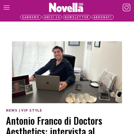
SANREMO
AMICI 24
NEWSLETTER
ABBONATI
NEWS
|
VIP STYLE
Antonio Franco di Doctors
Aesthetics: intervista al