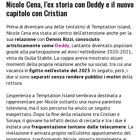
Nicole Cena, l’ex storia con Deddy e il nuovo
capitolo con Cristian
Prima di diventare una delle tentatrici di Temptation Island,
Nicole Cena era stata al centro dell’attenzione anche per la
sua
relazione
con
Dennis Rizzi, conosciuto
artisticamente come
Deddy
, cantante diventato popolare
grazie alla partecipazione ad
Amici
nell’edizione 2020-2021,
vinta da Giulia Stabile. La coppia aveva mostrato alcuni
momenti della propria relazione anche sui social, tra cui una
vacanza in
Egitto nell’estate del 2025
. In seguito, però, i
due si sono
separati senza rendere pubblici i motivi
della
rottura.
L’esperienza a Temptation Island sembrava destinata a
rappresentare per Nicole soltanto una nuova parentesi
televisiva, ma il suo percorso ha avuto un seguito
inaspettato. Dopo la fine della relazione tra Cristian e
Soraya, il giovane ha infatti deciso di cercarla e tra i due è
iniziata una
frequentazione lontano dalle telecamere
. La
rivelazione è arrivata proprio nell’ultimo appuntamento del
programma, trasformando Nicole, rimasta inizialmente ai