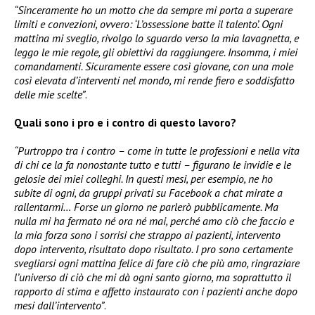
“Sinceramente ho un motto che da sempre mi porta a superare
limiti e convezioni, ovvero: ‘L’ossessione batte il talento’. Ogni
mattina mi sveglio, rivolgo lo sguardo verso la mia lavagnetta, e
leggo le mie regole, gli obiettivi da raggiungere. Insomma, i miei
comandamenti. Sicuramente essere così giovane, con una mole
così elevata d’interventi nel mondo, mi rende fiero e soddisfatto
delle mie scelte”
.
Quali sono i pro e i contro di questo lavoro?
“Purtroppo tra i contro – come in tutte le professioni e nella vita
di chi ce la fa nonostante tutto e tutti – figurano le invidie e le
gelosie dei miei colleghi. In questi mesi, per esempio, ne ho
subite di ogni, da gruppi privati su Facebook a chat mirate a
rallentarmi… Forse un giorno ne parlerò pubblicamente. Ma
nulla mi ha fermato né ora né mai, perché amo ciò che faccio e
la mia forza sono i sorrisi che strappo ai pazienti, intervento
dopo intervento, risultato dopo risultato. I pro sono certamente
svegliarsi ogni mattina felice di fare ciò che più amo, ringraziare
l’universo di ciò che mi dà ogni santo giorno, ma soprattutto il
rapporto di stima e affetto instaurato con i pazienti anche dopo
mesi dall’intervento”
.