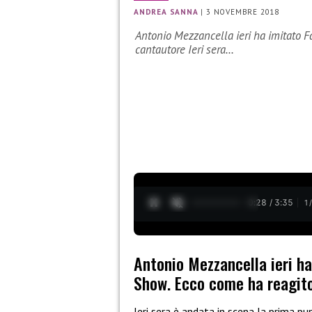
ANDREA SANNA
|
3 NOVEMBRE 2018
Antonio Mezzancella ieri ha imitato F
cantautore Ieri sera…
0:29 / 3:35
1
Antonio Mezzancella ieri ha
Show. Ecco come ha reagito
Ieri sera è andata in scena la prima p