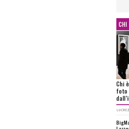
CHI
Chi 
foto
dall
LUCREZ
BigMa
Lazze