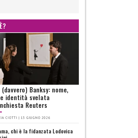
 È?
è (davvero) Banksy: nome,
 e identità svelata
’inchiesta Reuters
IA CIOTTI | 13 GIUGNO 2026
ma, chi è la fidanzata Lodovica
rini