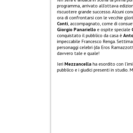
programma, arrivato all’ottava edizione
riscuotere grande successo. Alcuni c
ora di confrontarsi con le vecchie glor
Conti
, accompagnato, come di consuet
Giorgio Panariello
e ospite speciale
conquistato il pubblico da casa è
Anto
impeccabile Francesco Renga. Settiman
personaggi celebri (da Eros Ramazzotti
davvero tale e quale!
Ieri
Mezzancella
ha esordito con l’im
pubblico e i giudici presenti in studio.