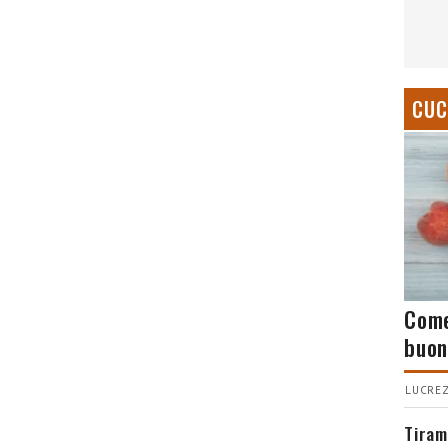
CUC
Come
buon
LUCREZ
Tiram