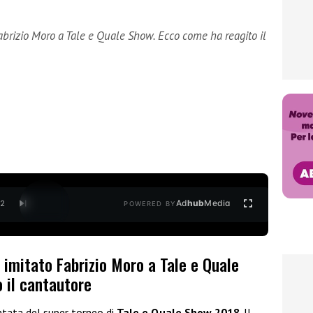
abrizio Moro a Tale e Quale Show. Ecco come ha reagito il
Ad
hub
Media
/
2
POWERED BY
 imitato Fabrizio Moro a Tale e Quale
 il cantautore
untata del super torneo di
Tale e Quale Show 2018
. Il