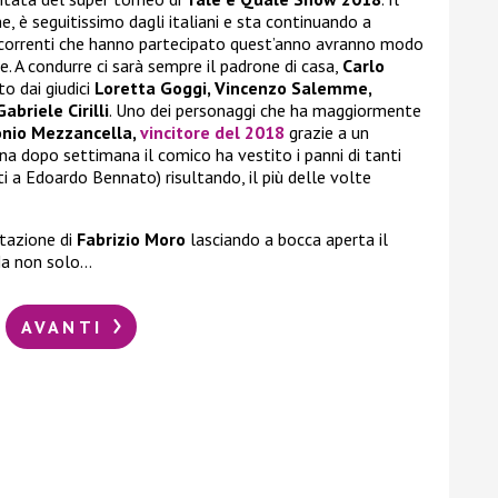
, è seguitissimo dagli italiani e sta continuando a
oncorrenti che hanno partecipato quest’anno avranno modo
ie. A condurre ci sarà sempre il padrone di casa,
Carlo
o dai giudici
Loretta Goggi, Vincenzo Salemme,
Gabriele Cirilli
. Uno dei personaggi che ha maggiormente
nio
Mezzancella,
vincitore del 2018
grazie a un
a dopo settimana il comico ha vestito i panni di tanti
 a Edoardo Bennato) risultando, il più delle volte
itazione di
Fabrizio Moro
lasciando a bocca aperta il
 Ma non solo…
AVANTI