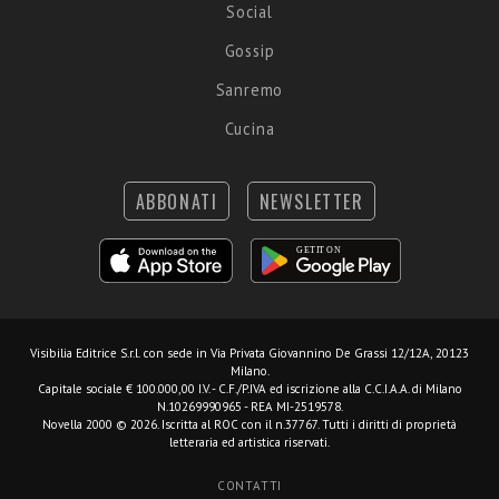
Social
Gossip
Sanremo
Cucina
ABBONATI
NEWSLETTER
Visibilia Editrice S.r.l.
con sede in Via Privata Giovannino De Grassi 12/12A, 20123
Milano.
Capitale sociale € 100.000,00 I.V. - C.F./P.IVA ed iscrizione alla C.C.I.A.A. di Milano
N.10269990965 - REA MI-2519578.
Novella 2000 © 2026. Iscritta al ROC con il n.37767. Tutti i diritti di proprietà
letteraria ed artistica riservati.
CONTATTI