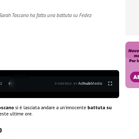
a Sarah Toscano ha fatto una battuta su Fedez
Ad
hub
Media
/
2
POWERED BY
oscano
si è lasciata andare a un’innocente
battuta su
este ultime ore.
o