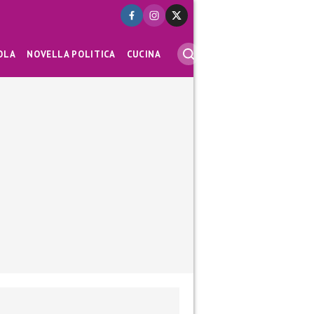
OLA
NOVELLA POLITICA
CUCINA