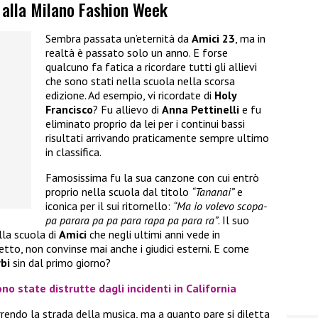
o alla Milano Fashion Week
Sembra passata un’eternità da
Amici 23
, ma in
realtà è passato solo un anno. E forse
qualcuno fa fatica a ricordare tutti gli allievi
che sono stati nella scuola nella scorsa
edizione. Ad esempio, vi ricordate di
Holy
Francisco
? Fu allievo di
Anna Pettinelli
e fu
eliminato proprio da lei per i continui bassi
risultati arrivando praticamente sempre ultimo
in classifica.
Famosissima fu la sua canzone con cui entrò
proprio nella scuola dal titolo
“Tananai”
e
iconica per il sui ritornello:
“Ma io volevo scopa-
pa parara pa pa para rapa pa para ra”
. Il suo
lla scuola di
Amici
che negli ultimi anni vede in
detto, non convinse mai anche i giudici esterni. E come
bi
sin dal primo giorno?
no state distrutte dagli incidenti in California
rendo la strada della musica, ma a quanto pare si diletta