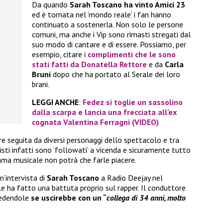
Da quando
Sarah Toscano
ha vinto Amici 23
ed è tornata nel ‘mondo reale’ i fan hanno
continuato a sostenerla. Non solo le persone
comuni, ma anche i Vip sono rimasti stregati dal
suo modo di cantare e di essere. Possiamo, per
esempio, citare i
complimenti che le sono
stati fatti da Donatella Rettore
e da
Carla
Bruni
dopo che ha portato al Serale dei loro
brani.
LEGGI ANCHE
:
Fedez si toglie un sassolino
dalla scarpa e lancia una frecciata all’ex
cognata Valentina Ferragni (VIDEO)
e seguita da diversi personaggi dello spettacolo e tra
rtisti infatti sono ‘followati’ a vicenda e sicuramente tutto
ama musicale non potrà che farle piacere.
n’intervista di
Sarah Toscano
a Radio Deejay nel
e ha fatto una battuta proprio sul rapper. Il conduttore
iedendole
se uscirebbe con un “
collega di 34 anni, molto