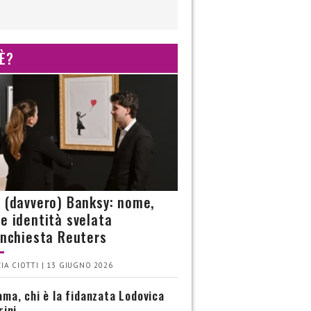
 È?
è (davvero) Banksy: nome,
 e identità svelata
’inchiesta Reuters
IA CIOTTI | 13 GIUGNO 2026
ma, chi è la fidanzata Lodovica
rini