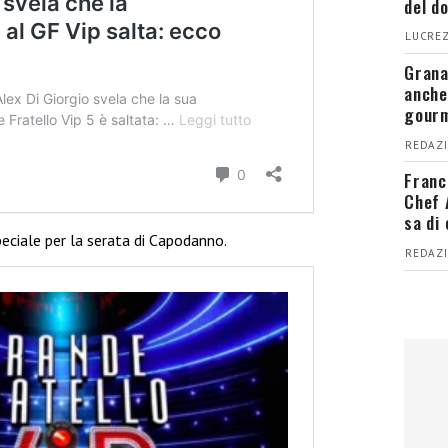
del d
LUCREZ
Grana
anche
gour
REDAZI
Franc
Chef 
sa di
ciale per la serata di Capodanno.
REDAZI