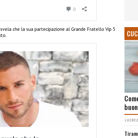
o svela che la sua partecipazione al Grande Fratello Vip 5
CUC
uto.
Come
buon
LUCREZ
Tiram