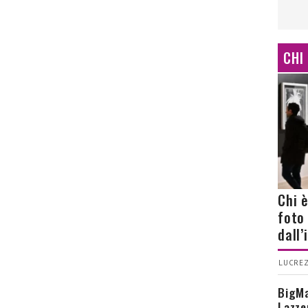
CHI
Chi 
foto
dall
LUCREZ
BigMa
Lazze