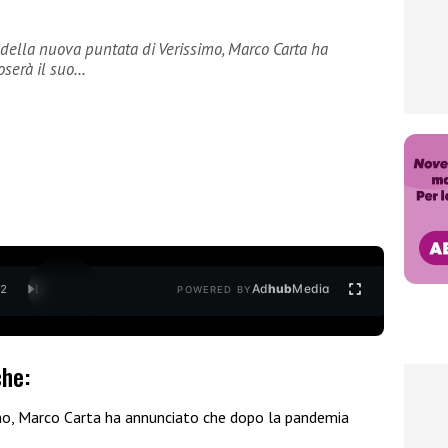
 della nuova puntata di Verissimo, Marco Carta ha
serà il suo…
Ad
hub
Media
/
2
POWERED BY
che:
imo, Marco Carta ha annunciato che dopo la pandemia