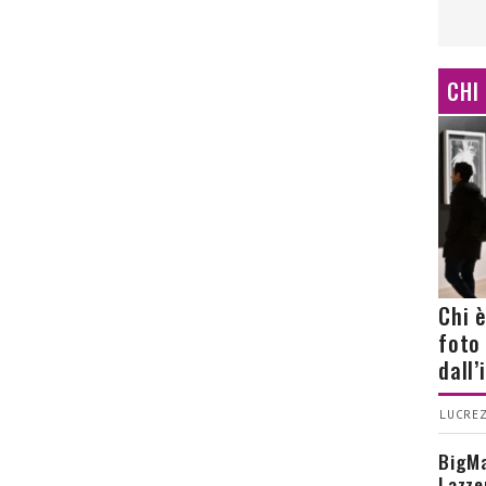
CHI
Chi 
foto
dall
LUCREZ
BigMa
Lazze