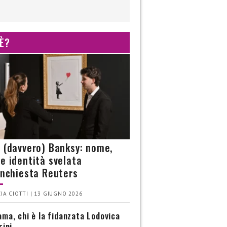
 È?
è (davvero) Banksy: nome,
 e identità svelata
’inchiesta Reuters
IA CIOTTI | 13 GIUGNO 2026
ma, chi è la fidanzata Lodovica
rini