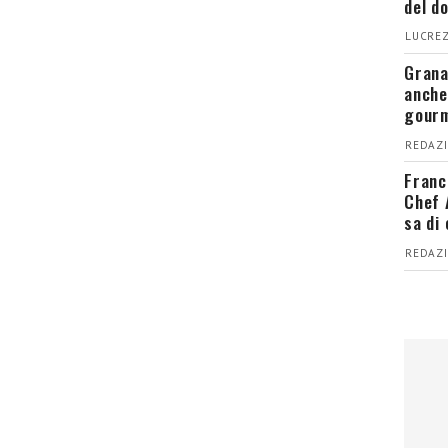
del d
LUCREZ
Grana
anche
gour
REDAZI
Franc
Chef 
sa di
REDAZI