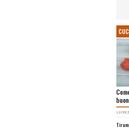
CUC
Come
buon
LUCREZ
Tiram