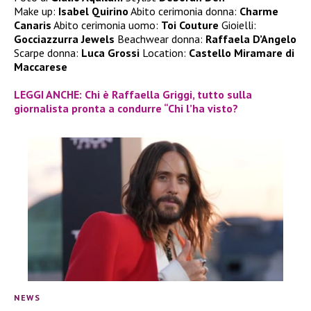
Make up:
Isabel Quirino
Abito cerimonia donna:
Charme
Canaris
Abito cerimonia uomo:
Toi Couture
Gioielli:
Gocciazzurra Jewels
Beachwear donna:
Raffaela D’Angelo
Scarpe donna:
Luca Grossi
Location:
Castello Miramare di
Maccarese
LEGGI ANCHE: Chi è Raffaella Griggi, tutto sulla
giornalista pronta a condurre “Chi l’ha visto?
NEWS