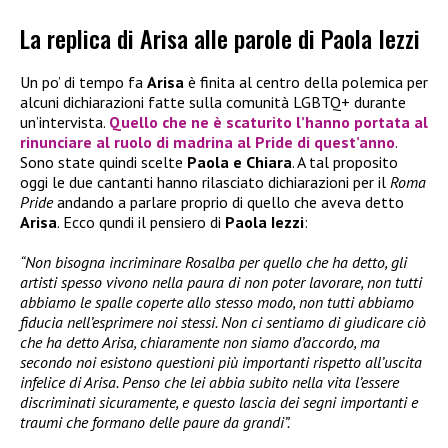
La replica di Arisa alle parole di Paola Iezzi
Un po’ di tempo fa
Arisa
è finita al centro della polemica per
alcuni dichiarazioni fatte sulla comunità LGBTQ+ durante
un’intervista.
Quello che ne è scaturito l’hanno portata al
rinunciare al ruolo di madrina al Pride di quest’anno
.
Sono state quindi scelte
Paola e Chiara
. A tal proposito
oggi le due cantanti hanno rilasciato dichiarazioni per il
Roma
Pride
andando a parlare proprio di quello che aveva detto
Arisa
. Ecco qundi il pensiero di
Paola Iezzi
:
“Non bisogna incriminare Rosalba per quello che ha detto, gli
artisti spesso vivono nella paura di non poter lavorare, non tutti
abbiamo le spalle coperte allo stesso modo, non tutti abbiamo
fiducia nell’esprimere noi stessi. Non ci sentiamo di giudicare ciò
che ha detto Arisa, chiaramente non siamo d’accordo, ma
secondo noi esistono questioni più importanti rispetto all’uscita
infelice di Arisa. Penso che lei abbia subito nella vita l’essere
discriminati sicuramente, e questo lascia dei segni importanti e
traumi che formano delle paure da grandi”.