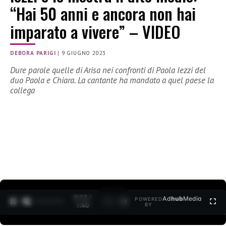
“Hai 50 anni e ancora non hai
imparato a vivere” – VIDEO
DEBORA PARIGI
|
9 GIUGNO 2023
Dure parole quelle di Arisa nei confronti di Paola Iezzi del
duo Paola e Chiara. La cantante ha mandato a quel paese la
collega
0:14 /
Ad
hub
Media
POWERED
1
/
2
1:40
BY