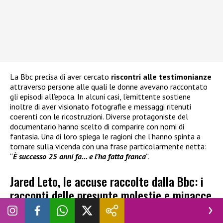
La Bbc precisa di aver cercato
riscontri alle testimonianze
attraverso persone alle quali le donne avevano raccontato
gli episodi all’epoca. In alcuni casi, l’emittente sostiene
inoltre di aver visionato fotografie e messaggi ritenuti
coerenti con le ricostruzioni. Diverse protagoniste del
documentario hanno scelto di comparire con nomi di
fantasia. Una di loro spiega le ragioni che l’hanno spinta a
tornare sulla vicenda con una frase particolarmente netta:
“
È successo 25 anni fa… e l’ha fatta franca
“.
Jared Leto, le accuse raccolte dalla Bbc: i
racconti delle presunte molestie e minacce
sessuali