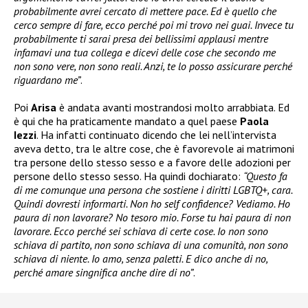
probabilmente avrei cercato di mettere pace. Ed è quello che
cerco sempre di fare, ecco perché poi mi trovo nei guai. Invece tu
probabilmente ti sarai presa dei bellissimi applausi mentre
infamavi una tua collega e dicevi delle cose che secondo me
non sono vere, non sono reali. Anzi, te lo posso assicurare perché
riguardano me”
.
Poi
Arisa
è andata avanti mostrandosi molto arrabbiata. Ed
è qui che ha praticamente mandato a quel paese
Paola
Iezzi
. Ha infatti continuato dicendo che lei nell’intervista
aveva detto, tra le altre cose, che è favorevole ai matrimoni
tra persone dello stesso sesso e a favore delle adozioni per
persone dello stesso sesso. Ha quindi dochiarato:
“Questo fa
di me comunque una persona che sostiene i diritti LGBTQ+, cara.
Quindi dovresti informarti. Non ho self confidence? Vediamo. Ho
paura di non lavorare? No tesoro mio. Forse tu hai paura di non
lavorare. Ecco perché sei schiava di certe cose. Io non sono
schiava di partito, non sono schiava di una comunità, non sono
schiava di niente. Io amo, senza paletti. E dico anche di no,
perché amare singnifica anche dire di no”
.