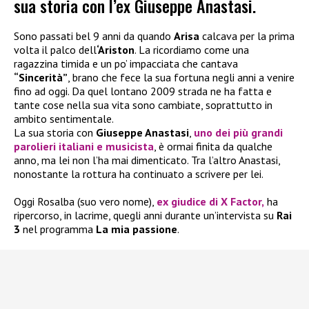
sua storia con l’ex Giuseppe Anastasi.
Sono passati bel 9 anni da quando
Arisa
calcava per la prima
volta il palco dell
‘Ariston
. La ricordiamo come una
ragazzina timida e un po’ impacciata che cantava
“Sincerità”
, brano che fece la sua fortuna negli anni a venire
fino ad oggi. Da quel lontano 2009 strada ne ha fatta e
tante cose nella sua vita sono cambiate, soprattutto in
ambito sentimentale.
La sua storia con
Giuseppe Anastasi
,
uno dei più grandi
parolieri italiani e musicista
, è ormai finita da qualche
anno, ma lei non l’ha mai dimenticato. Tra l’altro Anastasi,
nonostante la rottura ha continuato a scrivere per lei.
Oggi Rosalba (suo vero nome),
ex giudice di X Factor,
ha
ripercorso, in lacrime, quegli anni durante un’intervista su
Rai
3
nel programma
La mia passione
.