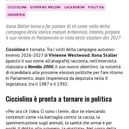
CICCIOLINA
GOVERNO MELONI
LUCA BURINI
POLITICA
UNGHERIA
Ilona Staller torna a far parlare di sé come volto della
campagna della storica maison britannica. Intanto, prepara
il suo rientro in Parlamento in vista delle elezioni del 2027
Cicciolina
è tornata. Tra i volti della campagna autunno-
inverno 2026-2027 di
Vivienne Westwood
,
Ilona Staller
(questo il suo nome all’anagrafe) racconta, nell’intervista
rilasciata a
Novella 2000
, il suo nuovo obiettivo: la volontà
di ricandidarsi alle prossime elezioni politiche per fare ritorno
in Parlamento, dopo l’esperienza da deputata nella X
legislatura, tra il 1987 e il 1992.
Cicciolina è pronta a tornare in politica
«Per ora c’è l’idea. Ci sono i temi», dice lei elencando
contenuti come «la battaglia contro la caccia, la
sperimentazione sugli animali, la sanità che ormai è per
pochi, il diritto allo sciopero, la giustizia». Nel corso della