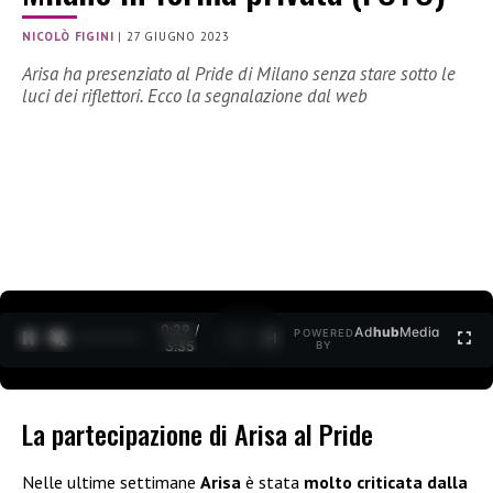
NICOLÒ FIGINI
|
27 GIUGNO 2023
Arisa ha presenziato al Pride di Milano senza stare sotto le
luci dei riflettori. Ecco la segnalazione dal web
0:30 /
Ad
hub
Media
POWERED
1
/
2
3:35
BY
La partecipazione di Arisa al Pride
Nelle ultime settimane
Arisa
è stata
molto criticata dalla