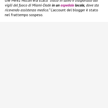
che Perez Hilton era stato
“tratto in salvo e trasportato dai
vigili del fuoco di Miami-Dade
in un
ospedale
locale,
dove sta
ricevendo assistenza medica.”
L’account del blogger è stato
nel frattempo sospeso.