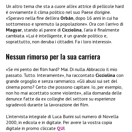
Un altro tema che sta a cuore all’ex attrice di pellicole hard
è ovviamente il clima politico nel suo Paese d’origine.
«Speravo nella fine dell’era
Orbán
, dopo 16 anni in cui ha
sottomesso e spremuto la popolazione». Ora con l’arrivo di
Magyar
, stando al parere di
Cicciolina
, l’aria è finalmente
cambiata. «Lui è intelligente, è un grande politico e,
soprattutto, non deruba i cittadini. Fa i loro interessi».
Nessun rimorso per la sua carriera
«Se mi pento dei film hard? Mai. Di nulla. Abbraccio il mio
passato. Tutto. Interamente», ha raccontato
Cicciolina
con
grande orgoglio e senza rammarico. «Gli abusi sui set del
cinema porno? Certo che possono capitare. Io, per esempio,
non ho mai accettato scene violente», alla domanda delle
denunce fatte da ex colleghe del settore su esperienze
sgradevoli durante la lavorazione dei film.
L’intervista integrale di Luca Burini sul numero di Novella
2000, in edicola e in digitale. Per avere la vostra copia
digitale in promo cliccate
QUI
.