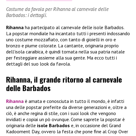
Costume da favola per Rihanna al carnevale delle
Barbados: i dettagli.
Rihanna
ha partecipato al carnevale delle isole Barbados.
La popstar mondiale ha incantato tutti i presenti indossando
uno costume mozzafiato, con tanto di gioielli in oro e
bronzo e piume colorate. La cantante, originaria proprio
dell’isola caraibica, è quindi tornata nella sua patria natale
per festeggiare assieme alla sua gente. Ma ecco tutti i
dettagli del suo look da favola.
Rihanna, il grande ritorno al carnevale
delle Barbados
Rihanna
è amata e conosciuta in tutto il mondo, è infatti
una delle popstar preferite da diverse generazioni e, oltre a
ciò, è anche regina di stile, con i suoi look che vengono
invidiati e copiai un pò ovunque. Come saprete la popstar è
originaria delle
isole Barbados
e, in occasione del Grand
Kadooment Day, ovvero la festa che pone fine al Crop Over