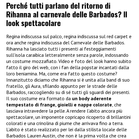
Perché tutti parlano del ritorno di
Rihanna al carnevale delle Barbados? Il
look spettacolare
Regina indiscussa sul palco, regina indiscussa sul red carpet e
ora anche regina indiscussa del Carnevale delle Barbados.
Rihanna ha lasciato tutti i presenti ai festeggiamenti
sull’isola caraibica letteralmente senza parole, indossando
un costume mozzafiato. Video e foto del look hanno subito
fatto il giro del web, con i fan della popstar incantati dalla
loro beniamina. Ma, come era fatto questo costume?
Innanzitutto diciamo che Rihanna si è unita alla band di suo
fratello, gli Aura, sfilando appunto per le strade delle
Barbados, raccogliendo su di sé tutti gli sguardi dei presenti.
Il suo costume era formato da
un body aderente
tempestato di frange, gioielli e nappe colorate
, che
lasciava intravedere la pelle. A rendere l’abito ancora più
spettacolare, un imponente copricapo ricoperto di brillantini
colorati e una crinolina di piume che arrivava fino a terra.
L’abito è stato realizzato per lei dalla stilista locale delle
Barbados Lauren Austin, che non è la prima volta che crea