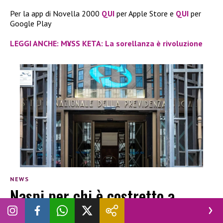
Per la app di Novella 2000
QUI
per Apple Store e
QUI
per
Google Play
LEGGI ANCHE: M¥SS KETA: La sorellanza è rivoluzione
NEWS
Naspi per chi è costretto a
dimissioni per violenza o