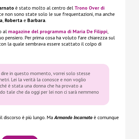
arnato
è stato molto al centro del
Trono Over di
ste non sono state solo le sue frequentazioni, ma anche
ca
,
Roberta
e
Barbara
.
o al
magazine del programma di Maria De Filippi
,
suo pensiero. Per prima cosa ha voluto fare chiarezza sul
 con la quale sembrava essere scattato il colpo di
 dire in questo momento, vorrei solo stesse
etri. Lei la verità la conosce e non voglio
erché è stata una donna che ha provato a
do tale che da oggi per lei non ci sarà nemmeno
 il discorso è più lungo. Ma
Armando Incarnato
è comunque