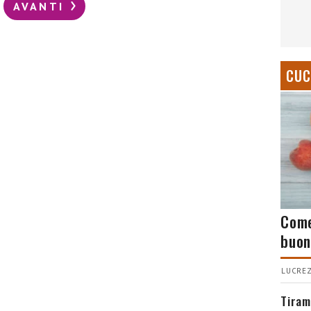
AVANTI
CUC
Come
buon
LUCREZ
Tiram