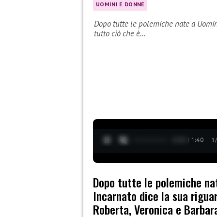
UOMINI E DONNE
Dopo tutte le polemiche nate a Uomin
tutto ciò che è…
0:26 / 1:40
1
Dopo tutte le polemiche na
Incarnato dice la sua rigua
Roberta, Veronica e Barbar