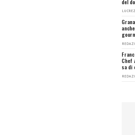
del d
LUCREZ
Grana
anche
gour
REDAZI
Franc
Chef 
sa di
REDAZI