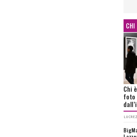
CHI
Chi 
foto
dall
LUCREZ
BigMa
Lazze