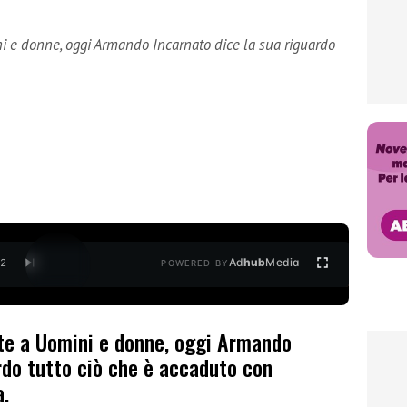
i e donne, oggi Armando Incarnato dice la sua riguardo
Ad
hub
Media
/
2
POWERED BY
te a Uomini e donne, oggi Armando
rdo tutto ciò che è accaduto con
a.