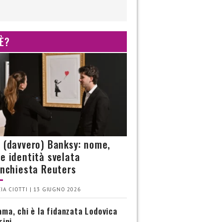
 È?
è (davvero) Banksy: nome,
 e identità svelata
’inchiesta Reuters
IA CIOTTI | 13 GIUGNO 2026
ma, chi è la fidanzata Lodovica
rini