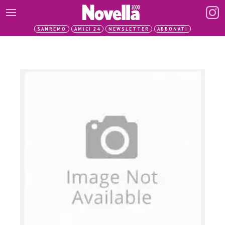
SANREMO
AMICI 24
NEWSLETTER
ABBONATI