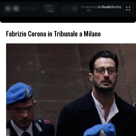
0:27 /
Ad
hub
Media
POWERED
1
/
2
1:40
BY
Fabrizio Corona in Tribunale a Milano