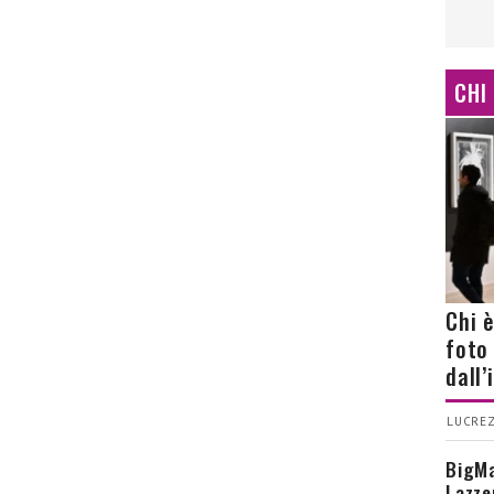
CHI
Chi 
foto
dall
LUCREZ
BigMa
Lazze