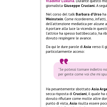
Vladimir Luxuria
. Durante questo mo
giornalista
Giuseppe Cruciani.
A segu
Nel corso del talk
Barbara d’Urso
ha
Weinstein
. Come ricorderemo, infatti,
dell’attenzione mediatica per alcune a
A portare alla luce la vicenda in quest
l’attrice ha spesso battibeccato, ha r
dovuto respingere le avance.
Da qui le dure parole di
Asia
verso il g
particolarmente acceso:
“
Se potessi tornare indietro no
per gente come voi che mi sput
Ha pesantemente sbottato
Asia Arg
secca risposta di
Cruciani
, il quale ha
dovuto rifiutare come molte altre donn
punto di vista,
Asia
risulta essere poco