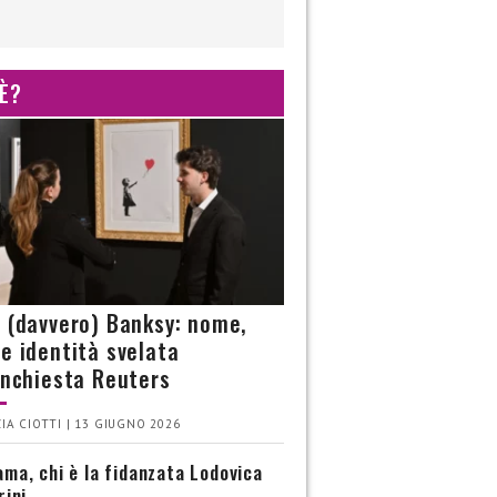
 È?
è (davvero) Banksy: nome,
 e identità svelata
’inchiesta Reuters
IA CIOTTI | 13 GIUGNO 2026
ma, chi è la fidanzata Lodovica
rini