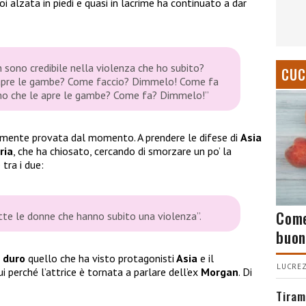
oi alzata in piedi e quasi in lacrime ha continuato a dar
n sono credibile nella violenza che ho subito?
CUC
i apre le gambe? Come faccio? Dimmelo! Come fa
mo che le apre le gambe? Come fa? Dimmelo!”
bilmente provata dal momento. A prendere le difese di
Asia
ria
, che ha chiosato, cercando di smorzare un po’ la
tra i due:
Come
tte le donne che hanno subito una violenza”
.
buon
o
duro
quello che ha visto protagonisti
Asia
e il
LUCREZ
i perché l’attrice è tornata a parlare dell’ex
Morgan
. Di
Tiram