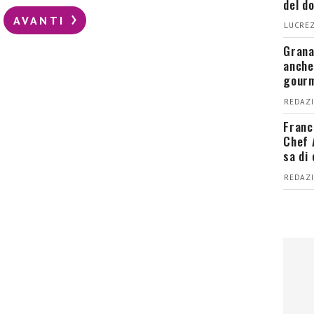
del d
AVANTI
LUCREZ
Grana
anche
gour
REDAZI
Franc
Chef 
sa di
REDAZI