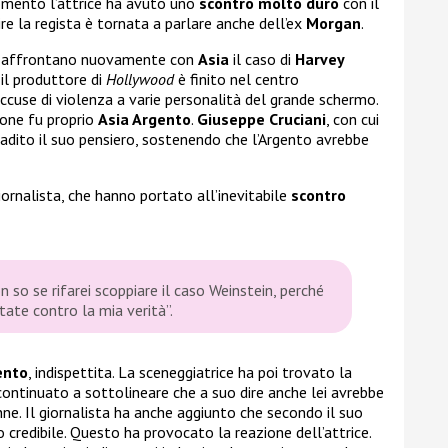
mento l’attrice ha avuto uno
scontro molto duro
con il
ire la regista è tornata a parlare anche dell’ex
Morgan
.
 affrontano nuovamente con
Asia
il caso di
Harvey
 il produttore di
Hollywood
è finito nel centro
ccuse di violenza a varie personalità del grande schermo.
ione fu proprio
Asia Argento
.
Giuseppe Cruciani
, con cui
ibadito il suo pensiero, sostenendo che l’Argento avrebbe
iornalista, che hanno portato all’inevitabile
scontro
n so se rifarei scoppiare il caso Weinstein, perché
ate contro la mia verità”.
ento
, indispettita. La sceneggiatrice ha poi trovato la
 continuato a sottolineare che a suo dire anche lei avrebbe
e. Il giornalista ha anche aggiunto che secondo il suo
 credibile. Questo ha provocato la reazione dell’attrice.