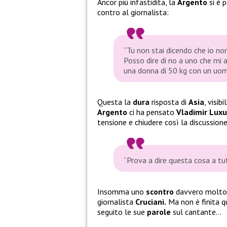
Ancor più infastidita, la
Argento
si è p
contro al giornalista:
“
Tu non stai dicendo che io no
Posso dire di no a uno che m
una donna di 50 kg con un uo
Questa la
dura
risposta di
Asia
, visi
Argento
ci ha pensato
Vladimir Luxu
tensione e chiudere così la discussione 
“Prova a dire questa cosa a tu
Insomma uno
scontro
davvero molt
giornalista
Cruciani.
Ma non è finita qu
seguito le sue
parole
sul cantante…