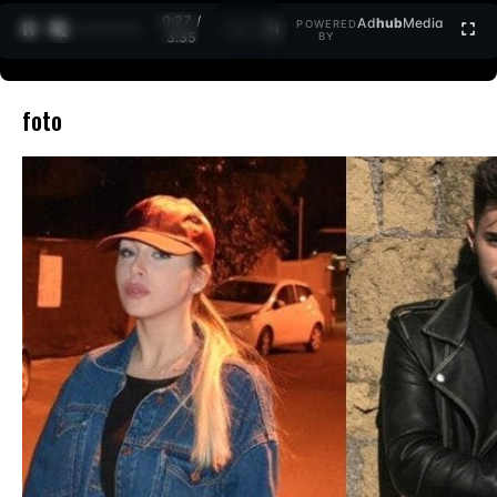
0:27 /
Ad
hub
Media
POWERED
1
/
2
3:35
BY
foto