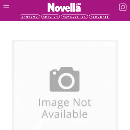
SANREMO
AMICI 24
NEWSLETTER
ABBONATI