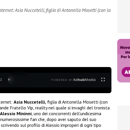
net: Asia Nuccetelli, figlia di Antonella Mosetti (con la
Ad
hub
Media
/
2
POWERED BY
ternet:
Asia Nuccetelli,
figlia di Antonella Mosetti (con
ande Fratello Vip, reality nel quale si invaghì del tronista
Alessio Mininni
, uno dei concorrenti dell’undicesima
a numerosissime fan che, dopo aver saputo del suo
crivendo sul profilo di Alessio improperi di ogni tipo