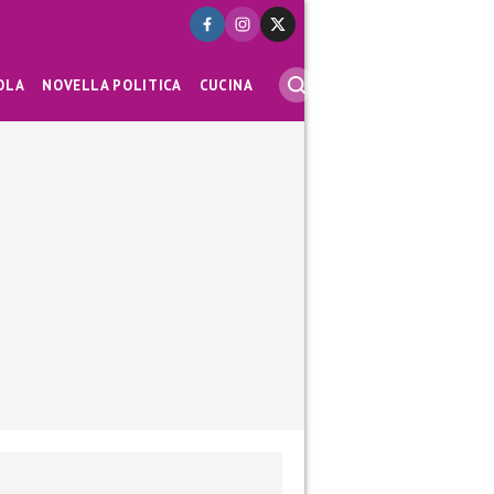
OLA
NOVELLA POLITICA
CUCINA