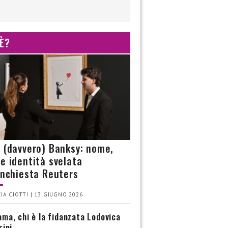
 È?
è (davvero) Banksy: nome,
 e identità svelata
’inchiesta Reuters
IA CIOTTI | 13 GIUGNO 2026
ma, chi è la fidanzata Lodovica
rini