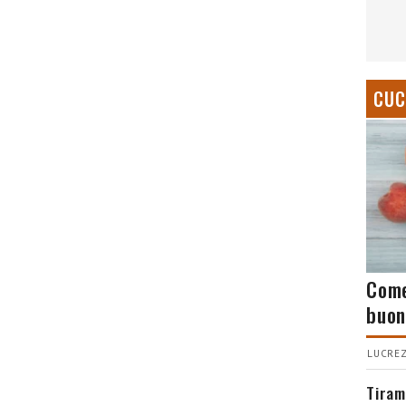
CUC
Come
buon
LUCREZ
Tiram