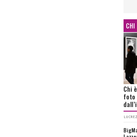
CHI
Chi 
foto
dall
LUCREZ
BigMa
Lazze