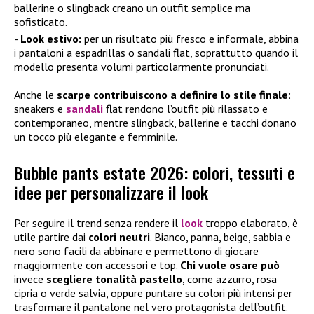
ballerine o slingback creano un outfit semplice ma
sofisticato.
Look estivo:
per un risultato più fresco e informale, abbina
i pantaloni a espadrillas o sandali flat, soprattutto quando il
modello presenta volumi particolarmente pronunciati.
Anche le
scarpe contribuiscono a definire lo stile finale
:
sneakers e
sandali
flat rendono l’outfit più rilassato e
contemporaneo, mentre slingback, ballerine e tacchi donano
un tocco più elegante e femminile.
Bubble pants estate 2026: colori, tessuti e
idee per personalizzare il look
Per seguire il trend senza rendere il
look
troppo elaborato, è
utile partire dai
colori neutri
. Bianco, panna, beige, sabbia e
nero sono facili da abbinare e permettono di giocare
maggiormente con accessori e top.
Chi vuole osare può
invece
scegliere tonalità pastello
, come azzurro, rosa
cipria o verde salvia, oppure puntare su colori più intensi per
trasformare il pantalone nel vero protagonista dell’outfit.