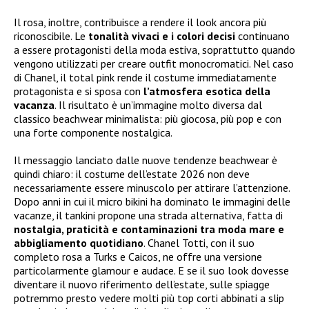
Il rosa, inoltre, contribuisce a rendere il look ancora più
riconoscibile. Le
tonalità vivaci e i colori decisi
continuano
a essere protagonisti della moda estiva, soprattutto quando
vengono utilizzati per creare outfit monocromatici. Nel caso
di Chanel, il total pink rende il costume immediatamente
protagonista e si sposa con
l’atmosfera esotica della
vacanza
. Il risultato è un’immagine molto diversa dal
classico beachwear minimalista: più giocosa, più pop e con
una forte componente nostalgica.
Il messaggio lanciato dalle nuove tendenze beachwear è
quindi chiaro: il costume dell’estate 2026 non deve
necessariamente essere minuscolo per attirare l’attenzione.
Dopo anni in cui il micro bikini ha dominato le immagini delle
vacanze, il tankini propone una strada alternativa, fatta di
nostalgia, praticità e contaminazioni tra moda mare e
abbigliamento quotidiano
. Chanel Totti, con il suo
completo rosa a Turks e Caicos, ne offre una versione
particolarmente glamour e audace. E se il suo look dovesse
diventare il nuovo riferimento dell’estate, sulle spiagge
potremmo presto vedere molti più top corti abbinati a slip