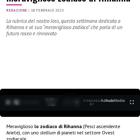
REDAZIONE
|
18 FEBBRAIO 2023
La rubrica del nostro Joss, questa settimana dedicata a
Rihanna e al suo “meraviglioso zodiaco” che parla di un
futuro roseo e rinnovato
0:30 /
Ad
hub
Media
POWERED
1
/
2
1:40
BY
Meraviglioso
lo zodiaco di Rihanna
(Pesci ascendente
Ariete), con uno
stellium
di pianeti nel settore Ovest
zodiacale.