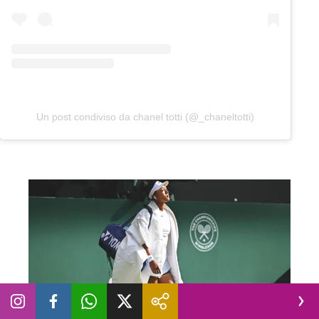
Un post condiviso da chanel totti (@_chaneltotti)