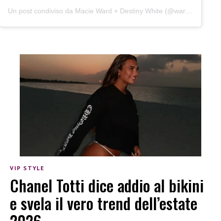
Un post condiviso da Macie Ward + Destiny White (@wardandwhite)
VIP STYLE
Chanel Totti dice addio al bikini
e svela il vero trend dell’estate
2026