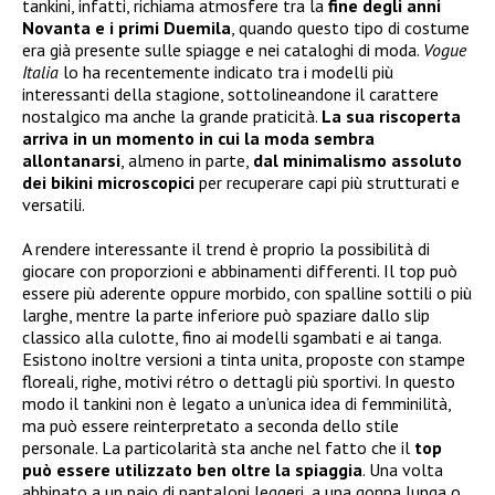
tankini, infatti, richiama atmosfere tra la
fine degli anni
Novanta e i primi Duemila
, quando questo tipo di costume
era già presente sulle spiagge e nei cataloghi di moda.
Vogue
Italia
lo ha recentemente indicato tra i modelli più
interessanti della stagione, sottolineandone il carattere
nostalgico ma anche la grande praticità.
La sua riscoperta
arriva in un momento in cui la moda sembra
allontanarsi
, almeno in parte,
dal minimalismo assoluto
dei bikini microscopici
per recuperare capi più strutturati e
versatili.
A rendere interessante il trend è proprio la possibilità di
giocare con proporzioni e abbinamenti differenti. Il top può
essere più aderente oppure morbido, con spalline sottili o più
larghe, mentre la parte inferiore può spaziare dallo slip
classico alla culotte, fino ai modelli sgambati e ai tanga.
Esistono inoltre versioni a tinta unita, proposte con stampe
floreali, righe, motivi rétro o dettagli più sportivi. In questo
modo il tankini non è legato a un’unica idea di femminilità,
ma può essere reinterpretato a seconda dello stile
personale. La particolarità sta anche nel fatto che il
top
può essere utilizzato ben oltre la spiaggia
. Una volta
abbinato a un paio di pantaloni leggeri, a una gonna lunga o