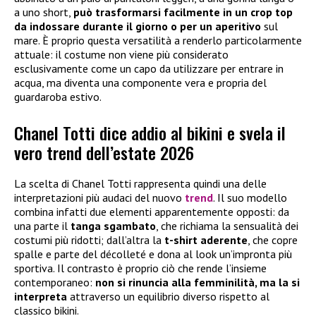
a uno short,
può trasformarsi facilmente in un crop top
da indossare durante il giorno o per un aperitivo
sul
mare. È proprio questa versatilità a renderlo particolarmente
attuale: il costume non viene più considerato
esclusivamente come un capo da utilizzare per entrare in
acqua, ma diventa una componente vera e propria del
guardaroba estivo.
Chanel Totti dice addio al bikini e svela il
vero trend dell’estate 2026
La scelta di Chanel Totti rappresenta quindi una delle
interpretazioni più audaci del nuovo
trend
. Il suo modello
combina infatti due elementi apparentemente opposti: da
una parte il
tanga sgambato
, che richiama la sensualità dei
costumi più ridotti; dall’altra la
t-shirt aderente
, che copre
spalle e parte del décolleté e dona al look un’impronta più
sportiva. Il contrasto è proprio ciò che rende l’insieme
contemporaneo:
non si rinuncia alla femminilità, ma la si
interpreta
attraverso un equilibrio diverso rispetto al
classico bikini.