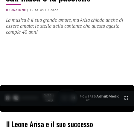
REDAZIONE
|
19 AGOSTO 2022
La musica è il suo grande amore, ma Arisa chiede anche di
essere amata: le stelle della cantante che questo agosto
compie 40 anni
0:30 /
Ad
hub
Media
POWERED
1
/
2
1:40
BY
Il Leone Arisa e il suo successo