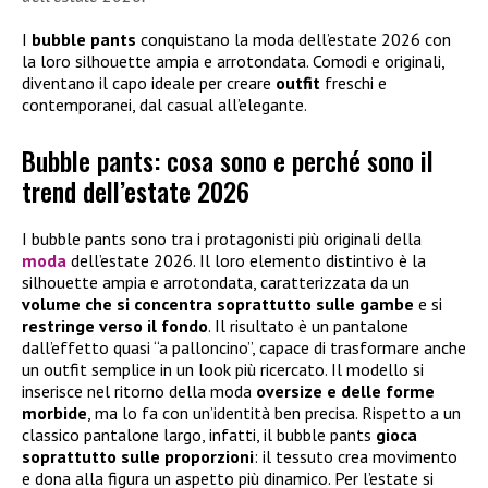
I
bubble pants
conquistano la moda dell’estate 2026 con
la loro silhouette ampia e arrotondata. Comodi e originali,
diventano il capo ideale per creare
outfit
freschi e
contemporanei, dal casual all’elegante.
Bubble pants: cosa sono e perché sono il
trend dell’estate 2026
I bubble pants sono tra i protagonisti più originali della
moda
dell’estate 2026. Il loro elemento distintivo è la
silhouette ampia e arrotondata, caratterizzata da un
volume che si concentra soprattutto sulle gambe
e si
restringe verso il fondo
. Il risultato è un pantalone
dall’effetto quasi “a palloncino”, capace di trasformare anche
un outfit semplice in un look più ricercato. Il modello si
inserisce nel ritorno della moda
oversize e delle forme
morbide
, ma lo fa con un’identità ben precisa. Rispetto a un
classico pantalone largo, infatti, il bubble pants
gioca
soprattutto sulle proporzioni
: il tessuto crea movimento
e dona alla figura un aspetto più dinamico. Per l’estate si