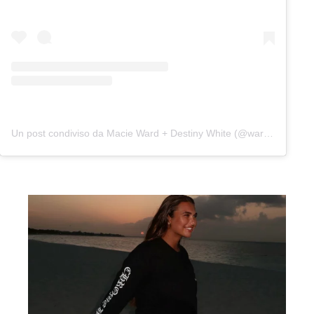
Un post condiviso da Macie Ward + Destiny White (@wardandwhite)