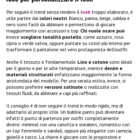
Per seguire il trend senza rendere il
look
troppo elaborato, è
utile partire dai
colori neutri
. Bianco, panna, beige, sabbia e
nero sono facili da abbinare e permettono di giocare
maggiormente con accessori e top.
Chi vuole osare può
invece
scegliere tonalità pastello
, come azzurro, rosa
cipria o verde salvia, oppure puntare su colori più intensi per
trasformare il pantalone nel vero protagonista dell’outfit.
Anche il tessuto è fondamentale.
Lino e cotone
sono ideali
per il giorno e per le alte temperature, mentre
denim e
materiali strutturati
enfatizzano maggiormente la forma
arrotondata del modello. Per una serata estiva, invece, si
possono preferire
versioni satinate
o realizzate con
tessuti fluidi, da abbinare a capi più raffinati.
Il consiglio è di non seguire il trend in modo rigido, ma di
adattarlo al proprio stile. Un bubble pants può diventare
infatti il punto di partenza per outfit completamente
diversi: minimal con una canotta e sneakers, romantico con
un top femminile e sandali, oppure più elegante con camicia,
gioielli e tacco. La chiave è giocare con le proporzioni e