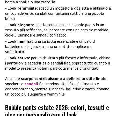
borsa a spalla o una tracolla.
Look femminile:
scegli un modello a vita alta e abbinalo a
un top aderente, sandali con cinturini sottili e una piccola
borsa.
Look elegante:
per la sera, punta su bubble pants in un
tessuto più raffinato, da indossare con una camicia morbida,
gioielli luminosi e sandali con tacco.
Look minimal:
una canotta essenziale e un paio di
ballerine o slingback creano un outfit semplice ma
sofisticato.
Look estivo:
per un risultato più fresco e informale, abbina
i pantaloni a espadrillas o sandali flat, soprattutto quando il
modello presenta volumi particolarmente pronunciati.
Anche le
scarpe contribuiscono a definire lo stile finale
:
sneakers e
sandali
flat rendono l’outfit più rilassato e
contemporaneo, mentre slingback, ballerine e tacchi donano
un tocco più elegante e femminile.
Bubble pants estate 2026: colori, tessuti e
idee per personalizzare il look