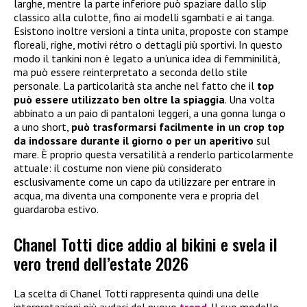
larghe, mentre la parte inferiore può spaziare dallo slip
classico alla culotte, fino ai modelli sgambati e ai tanga.
Esistono inoltre versioni a tinta unita, proposte con stampe
floreali, righe, motivi rétro o dettagli più sportivi. In questo
modo il tankini non è legato a un’unica idea di femminilità,
ma può essere reinterpretato a seconda dello stile
personale. La particolarità sta anche nel fatto che il
top
può essere utilizzato ben oltre la spiaggia
. Una volta
abbinato a un paio di pantaloni leggeri, a una gonna lunga o
a uno short,
può trasformarsi facilmente in un crop top
da indossare durante il giorno o per un aperitivo
sul
mare. È proprio questa versatilità a renderlo particolarmente
attuale: il costume non viene più considerato
esclusivamente come un capo da utilizzare per entrare in
acqua, ma diventa una componente vera e propria del
guardaroba estivo.
Chanel Totti dice addio al bikini e svela il
vero trend dell’estate 2026
La scelta di Chanel Totti rappresenta quindi una delle
interpretazioni più audaci del nuovo
trend
. Il suo modello