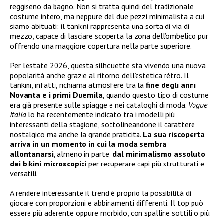
reggiseno da bagno. Non si tratta quindi del tradizionale
costume intero, ma neppure del due pezzi minimalista a cui
siamo abituati: il tankini rappresenta una sorta di via di
mezzo, capace di lasciare scoperta la zona dell’ombelico pur
offrendo una maggiore copertura nella parte superiore.
Per l’estate 2026, questa silhouette sta vivendo una nuova
popolarità anche grazie al ritorno dell’estetica rétro. Il
tankini, infatti, richiama atmosfere tra la
fine degli anni
Novanta e i primi Duemila
, quando questo tipo di costume
era già presente sulle spiagge e nei cataloghi di moda.
Vogue
Italia
lo ha recentemente indicato tra i modelli più
interessanti della stagione, sottolineandone il carattere
nostalgico ma anche la grande praticità.
La sua riscoperta
arriva in un momento in cui la moda sembra
allontanarsi
, almeno in parte,
dal minimalismo assoluto
dei bikini microscopici
per recuperare capi più strutturati e
versatili.
A rendere interessante il trend è proprio la possibilità di
giocare con proporzioni e abbinamenti differenti. Il top può
essere più aderente oppure morbido, con spalline sottili o più