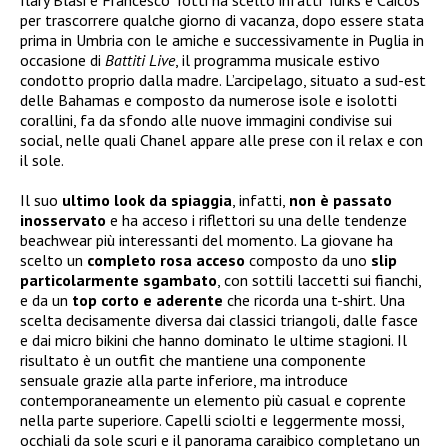
Ilary Blasi e Francesco Totti ha scelto infatti Turks e Caicos
per trascorrere qualche giorno di vacanza, dopo essere stata
prima in Umbria con le amiche e successivamente in Puglia in
occasione di
Battiti Live
, il programma musicale estivo
condotto proprio dalla madre. L’arcipelago, situato a sud-est
delle Bahamas e composto da numerose isole e isolotti
corallini, fa da sfondo alle nuove immagini condivise sui
social, nelle quali Chanel appare alle prese con il relax e con
il sole.
Il suo
ultimo look da spiaggia
, infatti,
non è passato
inosservato
e ha acceso i riflettori su una delle tendenze
beachwear più interessanti del momento. La giovane ha
scelto un
completo rosa acceso
composto da uno
slip
particolarmente sgambato
, con sottili laccetti sui fianchi,
e da un
top corto e aderente
che ricorda una t-shirt. Una
scelta decisamente diversa dai classici triangoli, dalle fasce
e dai micro bikini che hanno dominato le ultime stagioni. Il
risultato è un outfit che mantiene una componente
sensuale grazie alla parte inferiore, ma introduce
contemporaneamente un elemento più casual e coprente
nella parte superiore. Capelli sciolti e leggermente mossi,
occhiali da sole scuri e il panorama caraibico completano un