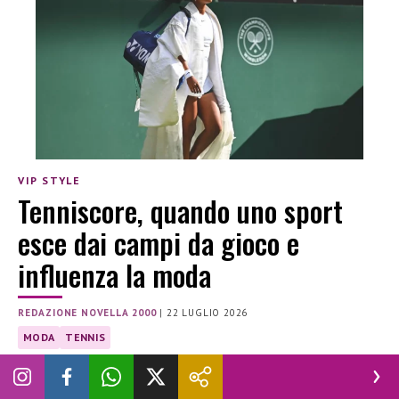
VIP STYLE
Tenniscore, quando uno sport
esce dai campi da gioco e
influenza la moda
REDAZIONE NOVELLA 2000
|
22 LUGLIO 2026
MODA
TENNIS
Una disciplina che ha saputo creare un stile da imitare nella
vita di tutti i giorni: un lusso discreto ma accessibile.