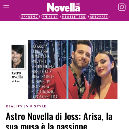
SANREMO
AMICI 24
NEWSLETTER
ABBONATI
REALITY
|
VIP STYLE
Astro Novella di Joss: Arisa, la
sua musa è la passione