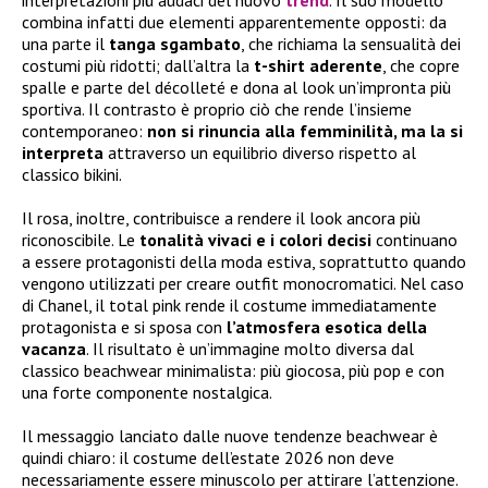
combina infatti due elementi apparentemente opposti: da
una parte il
tanga sgambato
, che richiama la sensualità dei
costumi più ridotti; dall’altra la
t-shirt aderente
, che copre
spalle e parte del décolleté e dona al look un’impronta più
sportiva. Il contrasto è proprio ciò che rende l’insieme
contemporaneo:
non si rinuncia alla femminilità, ma la si
interpreta
attraverso un equilibrio diverso rispetto al
classico bikini.
Il rosa, inoltre, contribuisce a rendere il look ancora più
riconoscibile. Le
tonalità vivaci e i colori decisi
continuano
a essere protagonisti della moda estiva, soprattutto quando
vengono utilizzati per creare outfit monocromatici. Nel caso
di Chanel, il total pink rende il costume immediatamente
protagonista e si sposa con
l’atmosfera esotica della
vacanza
. Il risultato è un’immagine molto diversa dal
classico beachwear minimalista: più giocosa, più pop e con
una forte componente nostalgica.
Il messaggio lanciato dalle nuove tendenze beachwear è
quindi chiaro: il costume dell’estate 2026 non deve
necessariamente essere minuscolo per attirare l’attenzione.