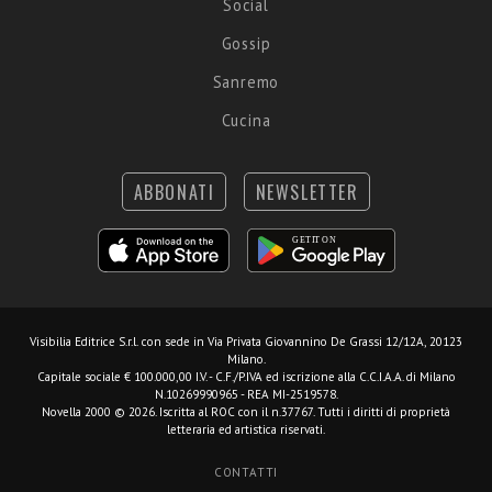
Social
Gossip
Sanremo
Cucina
ABBONATI
NEWSLETTER
Visibilia Editrice S.r.l.
con sede in Via Privata Giovannino De Grassi 12/12A, 20123
Milano.
Capitale sociale € 100.000,00 I.V. - C.F./P.IVA ed iscrizione alla C.C.I.A.A. di Milano
N.10269990965 - REA MI-2519578.
Novella 2000 © 2026. Iscritta al ROC con il n.37767. Tutti i diritti di proprietà
letteraria ed artistica riservati.
CONTATTI