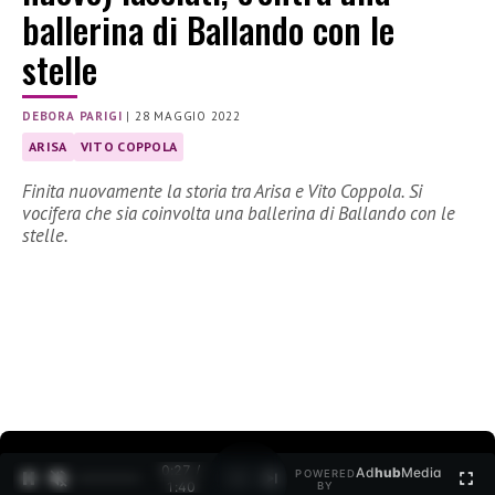
ballerina di Ballando con le
stelle
DEBORA PARIGI
|
28 MAGGIO 2022
ARISA
VITO COPPOLA
Finita nuovamente la storia tra Arisa e Vito Coppola. Si
vocifera che sia coinvolta una ballerina di Ballando con le
stelle.
0:27 /
Ad
hub
Media
POWERED
1
/
2
1:40
BY