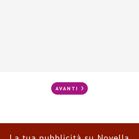
AVANTI
La tua pubblicità su Novella