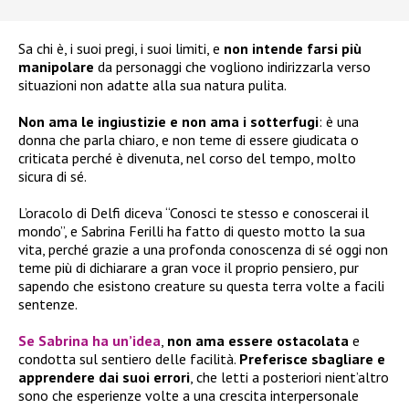
Sa chi è, i suoi pregi, i suoi limiti, e
non intende farsi più
manipolare
da personaggi che vogliono indirizzarla verso
situazioni non adatte alla sua natura pulita.
Non ama le ingiustizie e non ama i sotterfugi
: è una
donna che parla chiaro, e non teme di essere giudicata o
criticata perché è divenuta, nel corso del tempo, molto
sicura di sé.
L’oracolo di Delfi diceva “Conosci te stesso e conoscerai il
mondo”, e Sabrina Ferilli ha fatto di questo motto la sua
vita, perché grazie a una profonda conoscenza di sé oggi non
teme più di dichiarare a gran voce il proprio pensiero, pur
sapendo che esistono creature su questa terra volte a facili
sentenze.
Se Sabrina ha un’idea
,
non ama essere ostacolata
e
condotta sul sentiero delle facilità.
Preferisce sbagliare e
apprendere dai suoi errori
, che letti a posteriori nient’altro
sono che esperienze volte a una crescita interpersonale