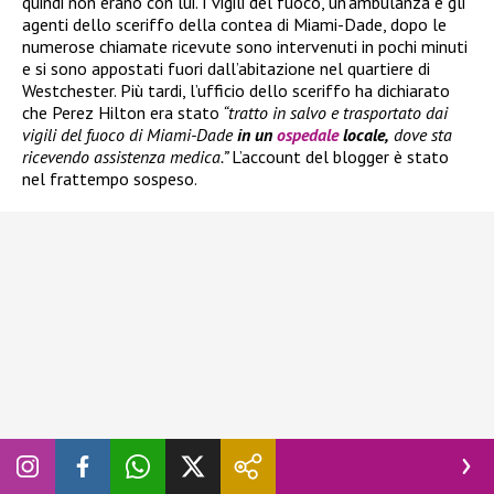
quindi non erano con lui. I vigili del fuoco, un’ambulanza e gli
agenti dello sceriffo della contea di Miami-Dade, dopo le
numerose chiamate ricevute sono intervenuti in pochi minuti
e si sono appostati fuori dall’abitazione nel quartiere di
Westchester. Più tardi, l’ufficio dello sceriffo ha dichiarato
che Perez Hilton era stato
“tratto in salvo e trasportato dai
vigili del fuoco di Miami-Dade
in un
ospedale
locale,
dove sta
ricevendo assistenza medica.”
L’account del blogger è stato
nel frattempo sospeso.