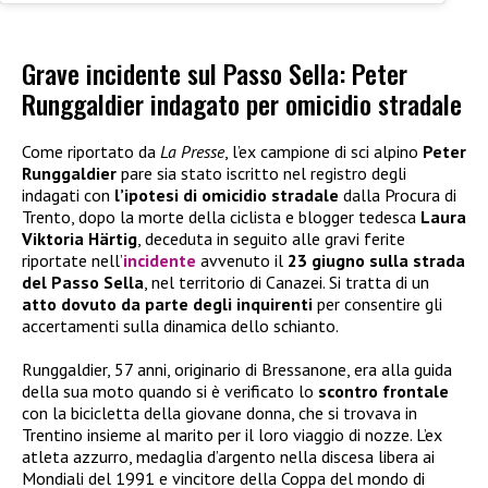
Grave incidente sul Passo Sella: Peter
Runggaldier indagato per omicidio stradale
Come riportato da
La Presse
, l’ex campione di sci alpino
Peter
Runggaldier
pare sia stato iscritto nel registro degli
indagati con
l’ipotesi di omicidio stradale
dalla Procura di
Trento, dopo la morte della ciclista e blogger tedesca
Laura
Viktoria Härtig
, deceduta in seguito alle gravi ferite
riportate nell’
incidente
avvenuto il
23 giugno sulla strada
del Passo Sella
, nel territorio di Canazei. Si tratta di un
atto dovuto da parte degli inquirenti
per consentire gli
accertamenti sulla dinamica dello schianto.
Runggaldier, 57 anni, originario di Bressanone, era alla guida
della sua moto quando si è verificato lo
scontro frontale
con la bicicletta della giovane donna, che si trovava in
Trentino insieme al marito per il loro viaggio di nozze. L’ex
atleta azzurro, medaglia d’argento nella discesa libera ai
Mondiali del 1991 e vincitore della Coppa del mondo di