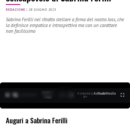
REDAZIONE
|
28 GIUGNO 2023
Sabrina Ferilli nel ritratto stellare a firma del nostro Joss, che
la definisce empatica e introspettiva ma con un carattare
non facilissimo
0:28 /
Ad
hub
Media
POWERED
1
/
2
1:40
BY
Auguri a Sabrina Ferilli