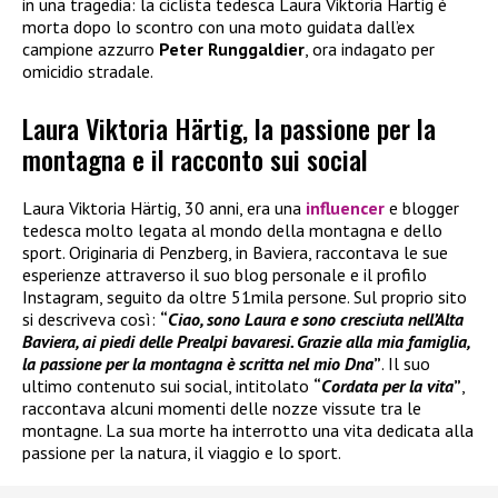
in una tragedia: la ciclista tedesca Laura Viktoria Härtig è
morta dopo lo scontro con una moto guidata dall’ex
campione azzurro
Peter Runggaldier
, ora indagato per
omicidio stradale.
Laura Viktoria Härtig, la passione per la
montagna e il racconto sui social
Laura Viktoria Härtig, 30 anni, era una
influencer
e blogger
tedesca molto legata al mondo della montagna e dello
sport. Originaria di Penzberg, in Baviera, raccontava le sue
esperienze attraverso il suo blog personale e il profilo
Instagram, seguito da oltre 51mila persone. Sul proprio sito
si descriveva così:
“
Ciao, sono Laura e sono cresciuta nell’Alta
Baviera, ai piedi delle Prealpi bavaresi. Grazie alla mia famiglia,
la passione per la montagna è scritta nel mio Dna
”
. Il suo
ultimo contenuto sui social, intitolato
“
Cordata per la vita
”
,
raccontava alcuni momenti delle nozze vissute tra le
montagne. La sua morte ha interrotto una vita dedicata alla
passione per la natura, il viaggio e lo sport.