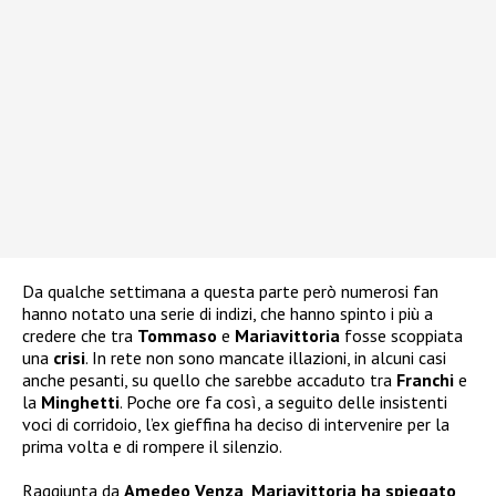
Da qualche settimana a questa parte però numerosi fan
hanno notato una serie di indizi, che hanno spinto i più a
credere che tra
Tommaso
e
Mariavittoria
fosse scoppiata
una
crisi
. In rete non sono mancate illazioni, in alcuni casi
anche pesanti, su quello che sarebbe accaduto tra
Franchi
e
la
Minghetti
. Poche ore fa così, a seguito delle insistenti
voci di corridoio, l’ex gieffina ha deciso di intervenire per la
prima volta e di rompere il silenzio.
Raggiunta da
Amedeo Venza
,
Mariavittoria ha spiegato