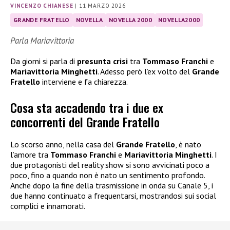
VINCENZO CHIANESE
|
11 MARZO 2026
GRANDE FRATELLO
NOVELLA
NOVELLA 2000
NOVELLA2000
Parla Mariavittoria
Da giorni si parla di
presunta crisi
tra
Tommaso Franchi
e
Mariavittoria Minghetti
. Adesso però l’ex volto del
Grande
Fratello
interviene e fa chiarezza.
Cosa sta accadendo tra i due ex
concorrenti del Grande Fratello
Lo scorso anno, nella casa del
Grande Fratello
, è nato
l’amore tra
Tommaso Franchi
e
Mariavittoria Minghetti
. I
due protagonisti del reality show si sono avvicinati poco a
poco, fino a quando non è nato un sentimento profondo.
Anche dopo la fine della trasmissione in onda su Canale 5, i
due hanno continuato a frequentarsi, mostrandosi sui social
complici e innamorati.