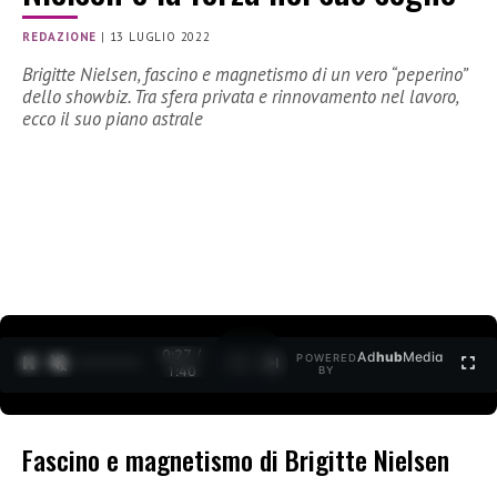
REDAZIONE
|
13 LUGLIO 2022
Brigitte Nielsen, fascino e magnetismo di un vero “peperino”
dello showbiz. Tra sfera privata e rinnovamento nel lavoro,
ecco il suo piano astrale
0:29 /
Ad
hub
Media
POWERED
1
/
2
1:40
BY
Fascino e magnetismo di Brigitte Nielsen