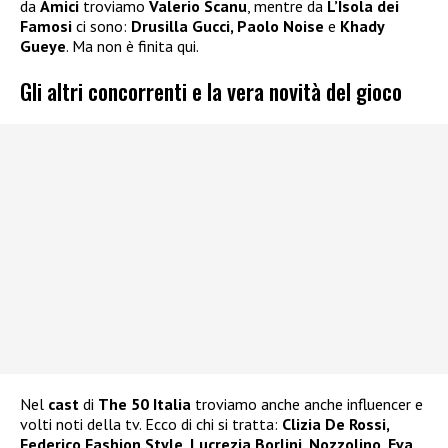
da
Amici
troviamo
Valerio Scanu
, mentre da
L’Isola dei
Famosi
ci sono:
Drusilla Gucci, Paolo Noise
e
Khady
Gueye
. Ma non è finita qui.
Gli altri concorrenti e la vera novità del gioco
Nel
cast
di
The 50 Italia
troviamo anche anche influencer e
volti noti della tv. Ecco di chi si tratta:
Clizia De Rossi,
Federico Fashion Style, Lucrezia Borlini, Nozzolino, Eva