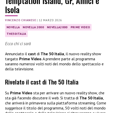
Temptation Island, GF, Amici e
Isola
VINCENZO CHIANESE
|
12 MARZO 2026
NOVELLA
NOVELLA 2000
NOVELLA2000
PRIME VIDEO
THE50ITALIA
Ecco chi ci sarà
Annunciato il
cast
di
The 50 Italia
, il nuovo reality show
targato
Prime Video
. A prendere parte al programma
saranno numerosi volti noti del mondo dello spettacolo e
della televisione.
Rivelato il cast di The 50 Italia
Su
Prime Video
sta per arrivare un nuovo reality show, che
sta già facendo discutere il web. Si tratta di
The 50 Italia
,
che arriverà in primavera sulla piattaforma streaming. Come
suggerisce il titolo del programma, 50 volti noti del mondo
dello spettacolo e della televisione si ritroveranno a vivere