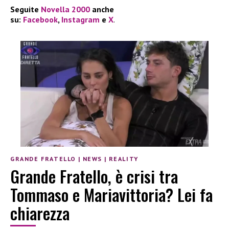
Seguite
Novella 2000
anche
su:
Facebook
,
Instagram
e
X
.
GRANDE FRATELLO
|
NEWS
|
REALITY
Grande Fratello, è crisi tra
Tommaso e Mariavittoria? Lei fa
chiarezza