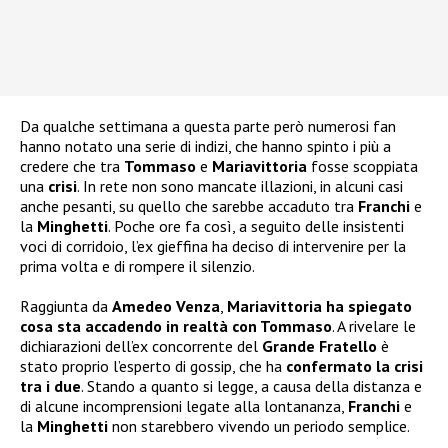
Da qualche settimana a questa parte però numerosi fan
hanno notato una serie di indizi, che hanno spinto i più a
credere che tra
Tommaso
e
Mariavittoria
fosse scoppiata
una
crisi
. In rete non sono mancate illazioni, in alcuni casi
anche pesanti, su quello che sarebbe accaduto tra
Franchi
e
la
Minghetti
. Poche ore fa così, a seguito delle insistenti
voci di corridoio, l’ex gieffina ha deciso di intervenire per la
prima volta e di rompere il silenzio.
Raggiunta da
Amedeo Venza
,
Mariavittoria ha spiegato
cosa sta accadendo in realtà con Tommaso
. A rivelare le
dichiarazioni dell’ex concorrente del
Grande Fratello
è
stato proprio l’esperto di gossip, che ha
confermato la crisi
tra i due
. Stando a quanto si legge, a causa della distanza e
di alcune incomprensioni legate alla lontananza,
Franchi
e
la
Minghetti
non starebbero vivendo un periodo semplice.