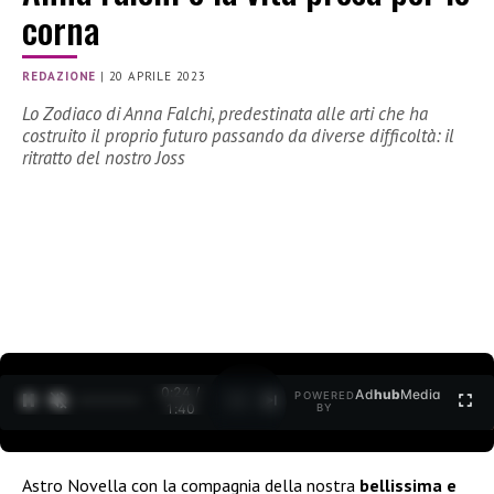
corna
REDAZIONE
|
20 APRILE 2023
Lo Zodiaco di Anna Falchi, predestinata alle arti che ha
costruito il proprio futuro passando da diverse difficoltà: il
ritratto del nostro Joss
0:25 /
Ad
hub
Media
POWERED
1
/
2
1:40
BY
Astro Novella con la compagnia della nostra
bellissima e