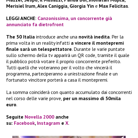
Merisiel Irum, Alex Caniggia, Giorgia Yin
e
Max Felicitas
.
LEGGI ANCHE
:
Canzonissima, un concorrente già
annunciato fa dietrofront
The 50 Italia
introduce anche una
novità inedita
. Per la
prima volta in un reality infatti
a vincere il montepremi
finale sarà un telespettatore
. Durante le varie puntate
sullo schermo della tv apparirà un QR code, tramite il quale
il pubblico potrà votare il proprio concorrente preferito.
Tutti quelli che voteranno per il volto che vincerà il
programma, parteciperanno a un’estrazione finale e un
fortunato vincitore porterà a casa il montepremi.
La somma coinciderà con quanto accumulato dai concorrenti
nel corso delle varie prove,
per un massimo di 50mila
euro
.
Seguite
Novella 2000
anche
su:
Facebook
,
Instagram
e
X
.