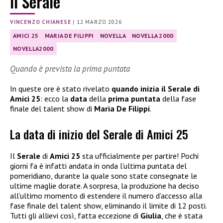
il Serale
VINCENZO CHIANESE
|
12 MARZO 2026
AMICI 25
MARIA DE FILIPPI
NOVELLA
NOVELLA 2000
NOVELLA2000
Quando è prevista la prima puntata
In queste ore è stato rivelato
quando inizia il Serale di
Amici 25
: ecco la
data
della
prima puntata
della fase
finale del talent show di
Maria De Filippi
.
La data di inizio del Serale di Amici 25
Il
Serale
di
Amici 25
sta ufficialmente per partire! Pochi
giorni fa è infatti andata in onda l’ultima puntata del
pomeridiano, durante la quale sono state consegnate le
ultime maglie dorate. A sorpresa, la produzione ha deciso
all’ultimo momento di estendere il numero d’accesso alla
fase finale del talent show, eliminando il limite di 12 posti.
Tutti gli allievi così, fatta eccezione di
Giulia
, che è stata