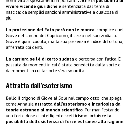
non invita a spostamenti importanti. Anche la
possibilità di
vivere vicende giuridiche
è sentenziata dal tema di
nascita: da semplici sanzioni amministrative a qualcosa di
più.
La protezione del Fato però non le manca
, complice quel
Giove nel campo del Capricorno, il terzo nel suo zodiaco.
Giove è qui in caduta, ma la sua presenza è indice di fortuna,
afferrata coi denti.
La carriera se l’è di certo sudata
e percorsa con fatica. È
passata da momenti in cui è stata benedetta dalla sorte e
da momenti in cui la sorte s’era smarrita.
Attratta dall’esoterismo
Bello il trigono di Giove al Sole nel campo otto, che spiega
come Anna sia
attratta dall’esoterismo e incuriosita da
teorie estranee al mondo scientifico
. Pur manifestando
una forte dose di intelligente scetticismo,
intuisce la
possibilità dell’esistenza di forze estranee alla ragione
.