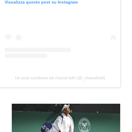
Visualizza questo post su Instagram
Un post condiviso da chanel totti (@_chaneltotti)