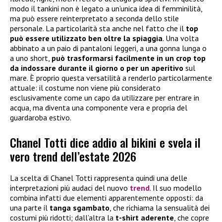
modo il tankini non è legato a un’unica idea di femminilità,
ma può essere reinterpretato a seconda dello stile
personale. La particolarità sta anche nel fatto che il
top
può essere utilizzato ben oltre la spiaggia
. Una volta
abbinato a un paio di pantaloni leggeri, a una gonna lunga o
a uno short,
può trasformarsi facilmente in un crop top
da indossare durante il giorno o per un aperitivo
sul
mare. È proprio questa versatilità a renderlo particolarmente
attuale: il costume non viene più considerato
esclusivamente come un capo da utilizzare per entrare in
acqua, ma diventa una componente vera e propria del
guardaroba estivo.
Chanel Totti dice addio al bikini e svela il
vero trend dell’estate 2026
La scelta di Chanel Totti rappresenta quindi una delle
interpretazioni più audaci del nuovo
trend
. Il suo modello
combina infatti due elementi apparentemente opposti: da
una parte il
tanga sgambato
, che richiama la sensualità dei
costumi più ridotti; dall’altra la
t-shirt aderente
, che copre