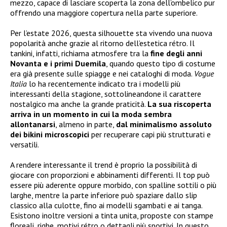
mezzo, capace di lasciare scoperta la zona dell’ombelico pur
offrendo una maggiore copertura nella parte superiore.
Per l’estate 2026, questa silhouette sta vivendo una nuova
popolarità anche grazie al ritorno dell’estetica rétro. Il
tankini, infatti, richiama atmosfere tra la
fine degli anni
Novanta e i primi Duemila
, quando questo tipo di costume
era già presente sulle spiagge e nei cataloghi di moda.
Vogue
Italia
lo ha recentemente indicato tra i modelli più
interessanti della stagione, sottolineandone il carattere
nostalgico ma anche la grande praticità.
La sua riscoperta
arriva in un momento in cui la moda sembra
allontanarsi
, almeno in parte,
dal minimalismo assoluto
dei bikini microscopici
per recuperare capi più strutturati e
versatili.
A rendere interessante il trend è proprio la possibilità di
giocare con proporzioni e abbinamenti differenti. Il top può
essere più aderente oppure morbido, con spalline sottili o più
larghe, mentre la parte inferiore può spaziare dallo slip
classico alla culotte, fino ai modelli sgambati e ai tanga.
Esistono inoltre versioni a tinta unita, proposte con stampe
floreali, righe, motivi rétro o dettagli più sportivi. In questo