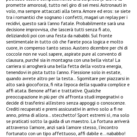
promette amorosa), tutto nel giro di sei mesi. Astronauti in
volo, ma sempre attaccati alla terra. Amore ed eros: se siete
tra i romantici che sognano i confetti, magari un replay per i
recidivi, questo sarà l’anno fatale. Probabilmente sarà una
decisione improvvisa, che lascerà tutti senza fi ato,
deliziandoli poi con una festa da nababbi. Sul fronte
sentimentale in tutto ciò che farete poca logica e molto
cuore, in compenso tanto sesso. Austero dicembre per chi di
coccole non ne vuol sapere, aspirate pure al convento di
clausura, purché sia in montagna con una bella vista! La
carriera si arrogherà una bella fetta della vostra energia,
tenendovi in pista tutto l’anno. Flessione solo in estate,
quando avrete altro per la testa… Sgomitare per piazzarsi in
alto sarà giocoforza, fi nita l’epoca della squadra complice e
affi atata. Benone affari e trattative. Qualche
preoccupazione in più per chi affronta studi impegnativi o
decide di trasferirsi all’estero senza appoggi o conoscenze.
Crediti recuperati e premi assicurativi in arrivo solo a fi ne
anno, prima di allora… stecchetto! Sport estremi sì, ma solo
se praticati sotto la guida di un maestro. La fortuna arriverà
attraverso l’amore, anzi sarà l’amore stesso, l’incontro
fortunato con un tipo affettuoso, affi dabile e… nababbo!