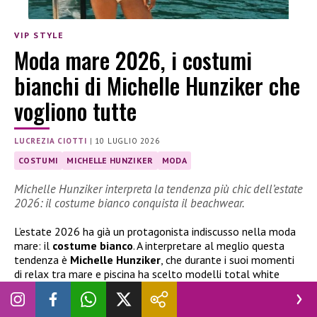
VIP STYLE
Moda mare 2026, i costumi
bianchi di Michelle Hunziker che
vogliono tutte
LUCREZIA CIOTTI
|
10 LUGLIO 2026
COSTUMI
MICHELLE HUNZIKER
MODA
Michelle Hunziker interpreta la tendenza più chic dell’estate
2026: il costume bianco conquista il beachwear.
L’estate 2026 ha già un protagonista indiscusso nella moda
mare: il
costume bianco
. A interpretare al meglio questa
tendenza è
Michelle Hunziker
, che durante i suoi momenti
di relax tra mare e piscina ha scelto modelli total white
capaci di unire semplicità ed eleganza. Un classico senza
tempo che si conferma il look più raffinato della stagione.