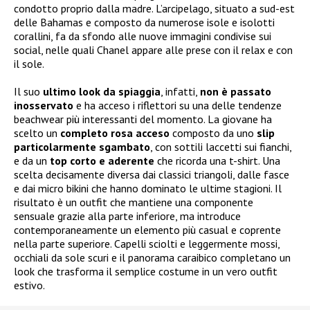
condotto proprio dalla madre. L’arcipelago, situato a sud-est
delle Bahamas e composto da numerose isole e isolotti
corallini, fa da sfondo alle nuove immagini condivise sui
social, nelle quali Chanel appare alle prese con il relax e con
il sole.
Il suo
ultimo look da spiaggia
, infatti,
non è passato
inosservato
e ha acceso i riflettori su una delle tendenze
beachwear più interessanti del momento. La giovane ha
scelto un
completo rosa acceso
composto da uno
slip
particolarmente sgambato
, con sottili laccetti sui fianchi,
e da un
top corto e aderente
che ricorda una t-shirt. Una
scelta decisamente diversa dai classici triangoli, dalle fasce
e dai micro bikini che hanno dominato le ultime stagioni. Il
risultato è un outfit che mantiene una componente
sensuale grazie alla parte inferiore, ma introduce
contemporaneamente un elemento più casual e coprente
nella parte superiore. Capelli sciolti e leggermente mossi,
occhiali da sole scuri e il panorama caraibico completano un
look che trasforma il semplice costume in un vero outfit
estivo.