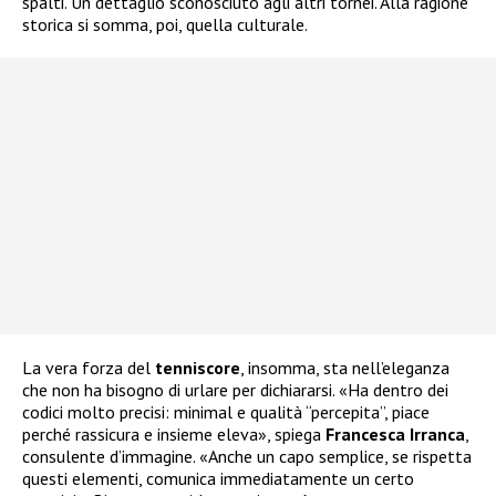
spalti. Un dettaglio sconosciuto agli altri tornei. Alla ragione
storica si somma, poi, quella culturale.
La vera forza del
tenniscore
, insomma, sta nell’eleganza
che non ha bisogno di urlare per dichiararsi. «Ha dentro dei
codici molto precisi: minimal e qualità “percepita”, piace
perché rassicura e insieme eleva», spiega
Francesca
Irranca
,
consulente d’immagine. «Anche un capo semplice, se rispetta
questi elementi, comunica immediatamente un certo