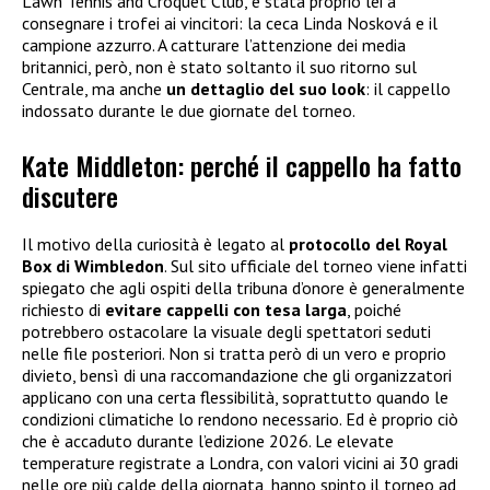
Lawn Tennis and Croquet Club, è stata proprio lei a
consegnare i trofei ai vincitori: la ceca Linda Nosková e il
campione azzurro. A catturare l’attenzione dei media
britannici, però, non è stato soltanto il suo ritorno sul
Centrale, ma anche
un dettaglio del suo look
: il cappello
indossato durante le due giornate del torneo.
Kate Middleton: perché il cappello ha fatto
discutere
Il motivo della curiosità è legato al
protocollo del Royal
Box di Wimbledon
. Sul sito ufficiale del torneo viene infatti
spiegato che agli ospiti della tribuna d’onore è generalmente
richiesto di
evitare cappelli con tesa larga
, poiché
potrebbero ostacolare la visuale degli spettatori seduti
nelle file posteriori. Non si tratta però di un vero e proprio
divieto, bensì di una raccomandazione che gli organizzatori
applicano con una certa flessibilità, soprattutto quando le
condizioni climatiche lo rendono necessario. Ed è proprio ciò
che è accaduto durante l’edizione 2026. Le elevate
temperature registrate a Londra, con valori vicini ai 30 gradi
nelle ore più calde della giornata, hanno spinto il torneo ad