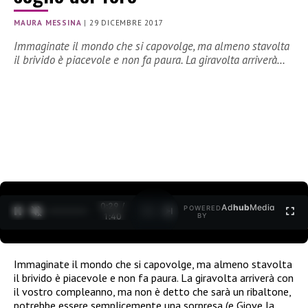
MAURA MESSINA
|
29 DICEMBRE 2017
Immaginate il mondo che si capovolge, ma almeno stavolta
il brivido è piacevole e non fa paura. La giravolta arriverà…
0:30 /
Ad
hub
Media
POWERED
1
/
2
1:40
BY
Immaginate il mondo che si capovolge, ma almeno stavolta
il brivido è piacevole e non fa paura. La giravolta arriverà con
il vostro compleanno, ma non è detto che sarà un ribaltone,
potrebbe essere semplicemente una sorpresa (e Giove la