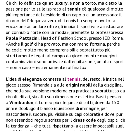
C’è chi lo definisce
quiet
luxury
, e non a torto, ma dietro la
passione per lo stile ispirato al
tennis
c’è qualcosa di molto
più importante del desiderio di un capo o di un accessorio: il
ritorno dell’eleganza vera. «Il tennis ha sempre avuto la
vocazione ad andare oltre gli impianti sportivi e a instaurare
un connubio forte con la moda», premette la professoressa
Paola
Pattacini
, Head of Fashion School presso IED Roma.
«Anche il golf ci ha provato, ma con meno fortuna, perché
ha codici molto meno comprensibili e soprattutto più
strettamente legati al campo da gioco, mentre maggiori
contaminazioni sono arrivate dall’equitazione, un altro sport
– non a caso – estremamente raffinato».
L’idea di
eleganza
connessa al
tennis
, del resto, è insita nel
gioco stesso. Rimanda sia alle
origini
nobili
della disciplina,
che nella sua versione moderna era praticata soprattutto da
circoli elitari, sia alla sua dimensione estetica. Basti pensare
a
Wimbledon
, il torneo più elegante di tutti, dove da 150
anni è d’obbligo il bianco (questione di immagine, per
nascondere il sudore, più visibile su capi colorati) e dove, pur
non essendoci regole scritte per il
dress
code
degli ospiti, c’è
la tendenza – che tutti rispettano- a essere impeccabili sugli