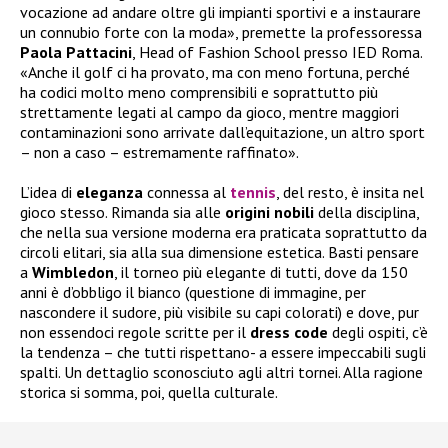
vocazione ad andare oltre gli impianti sportivi e a instaurare
un connubio forte con la moda», premette la professoressa
Paola
Pattacini
, Head of Fashion School presso IED Roma.
«Anche il golf ci ha provato, ma con meno fortuna, perché
ha codici molto meno comprensibili e soprattutto più
strettamente legati al campo da gioco, mentre maggiori
contaminazioni sono arrivate dall’equitazione, un altro sport
– non a caso – estremamente raffinato».
L’idea di
eleganza
connessa al
tennis
, del resto, è insita nel
gioco stesso. Rimanda sia alle
origini
nobili
della disciplina,
che nella sua versione moderna era praticata soprattutto da
circoli elitari, sia alla sua dimensione estetica. Basti pensare
a
Wimbledon
, il torneo più elegante di tutti, dove da 150
anni è d’obbligo il bianco (questione di immagine, per
nascondere il sudore, più visibile su capi colorati) e dove, pur
non essendoci regole scritte per il
dress
code
degli ospiti, c’è
la tendenza – che tutti rispettano- a essere impeccabili sugli
spalti. Un dettaglio sconosciuto agli altri tornei. Alla ragione
storica si somma, poi, quella culturale.