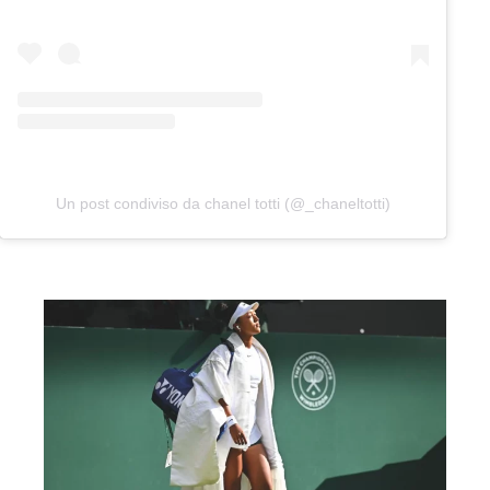
Un post condiviso da chanel totti (@_chaneltotti)