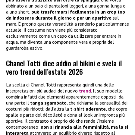
abbinato a un paio di pantaloni leggeri, a una gonna lunga o
a uno short,
può trasformarsi facilmente in un crop top
da indossare durante il giorno o per un aperitivo
sul
mare. È proprio questa versatilità a renderlo particolarmente
attuale: il costume non viene più considerato
esclusivamente come un capo da utilizzare per entrare in
acqua, ma diventa una componente vera e propria del
guardaroba estivo.
Chanel Totti dice addio al bikini e svela il
vero trend dell’estate 2026
La scelta di Chanel Totti rappresenta quindi una delle
interpretazioni più audaci del nuovo
trend
. Il suo modello
combina infatti due elementi apparentemente opposti: da
una parte il
tanga sgambato
, che richiama la sensualità dei
costumi più ridotti; dall’altra la
t-shirt aderente
, che copre
spalle e parte del décolleté e dona al look un’impronta più
sportiva. Il contrasto è proprio ciò che rende l’insieme
contemporaneo:
non si rinuncia alla femminilità, ma la si
interpreta
attraverso un equilibrio diverso rispetto al