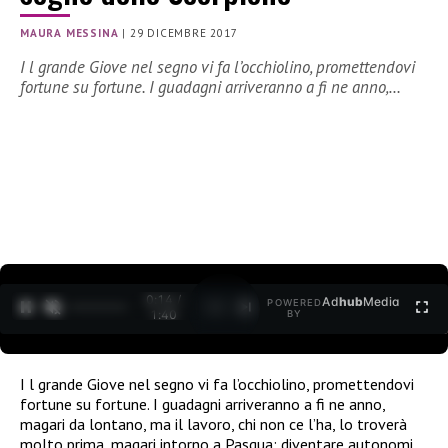
MAURA MESSINA
|
29 DICEMBRE 2017
I l grande Giove nel segno vi fa l’occhiolino, promettendovi
fortune su fortune. I guadagni arriveranno a fi ne anno,…
0:15 /
Ad
hub
Media
POWERED
1
/
2
1:40
BY
I l grande Giove nel segno vi fa l’occhiolino, promettendovi
fortune su fortune. I guadagni arriveranno a fi ne anno,
magari da lontano, ma il lavoro, chi non ce l’ha, lo troverà
molto prima, magari intorno a Pasqua: diventare autonomi