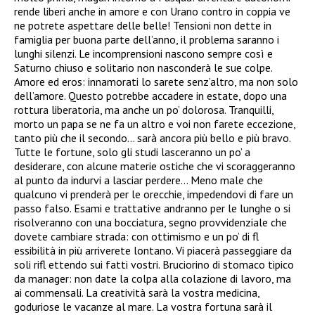
rende liberi anche in amore e con Urano contro in coppia ve
ne potrete aspettare delle belle! Tensioni non dette in
famiglia per buona parte dell’anno, il problema saranno i
lunghi silenzi. Le incomprensioni nascono sempre così e
Saturno chiuso e solitario non nasconderà le sue colpe.
Amore ed eros: innamorati lo sarete senz’altro, ma non solo
dell’amore. Questo potrebbe accadere in estate, dopo una
rottura liberatoria, ma anche un po’ dolorosa. Tranquilli,
morto un papa se ne fa un altro e voi non farete eccezione,
tanto più che il secondo… sarà ancora più bello e più bravo.
Tutte le fortune, solo gli studi lasceranno un po’ a
desiderare, con alcune materie ostiche che vi scoraggeranno
al punto da indurvi a lasciar perdere… Meno male che
qualcuno vi prenderà per le orecchie, impedendovi di fare un
passo falso. Esami e trattative andranno per le lunghe o si
risolveranno con una bocciatura, segno provvidenziale che
dovete cambiare strada: con ottimismo e un po’ di fl
essibilità in più arriverete lontano. Vi piacerà passeggiare da
soli rifl ettendo sui fatti vostri. Bruciorino di stomaco tipico
da manager: non date la colpa alla colazione di lavoro, ma
ai commensali. La creatività sarà la vostra medicina,
goduriose le vacanze al mare. La vostra fortuna sarà il