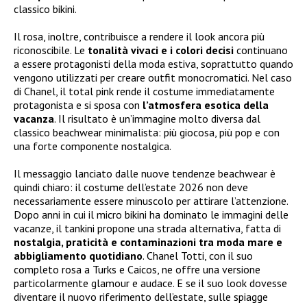
classico bikini.
Il rosa, inoltre, contribuisce a rendere il look ancora più
riconoscibile. Le
tonalità vivaci e i colori decisi
continuano
a essere protagonisti della moda estiva, soprattutto quando
vengono utilizzati per creare outfit monocromatici. Nel caso
di Chanel, il total pink rende il costume immediatamente
protagonista e si sposa con
l’atmosfera esotica della
vacanza
. Il risultato è un’immagine molto diversa dal
classico beachwear minimalista: più giocosa, più pop e con
una forte componente nostalgica.
Il messaggio lanciato dalle nuove tendenze beachwear è
quindi chiaro: il costume dell’estate 2026 non deve
necessariamente essere minuscolo per attirare l’attenzione.
Dopo anni in cui il micro bikini ha dominato le immagini delle
vacanze, il tankini propone una strada alternativa, fatta di
nostalgia, praticità e contaminazioni tra moda mare e
abbigliamento quotidiano
. Chanel Totti, con il suo
completo rosa a Turks e Caicos, ne offre una versione
particolarmente glamour e audace. E se il suo look dovesse
diventare il nuovo riferimento dell’estate, sulle spiagge