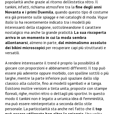
popolarità anche grazie al ritorno dell’estetica rétro. Il
tankini, infatti, richiama atmosfere tra la
fine degli anni
Novanta e i primi Duemila
, quando questo tipo di costume
era già presente sulle spiagge e nei cataloghi di moda.
Vogue
Italia
lo ha recentemente indicato tra i modelli più
interessanti della stagione, sottolineandone il carattere
nostalgico ma anche la grande praticità.
La sua riscoperta
arriva in un momento in cui la moda sembra
allontanarsi
, almeno in parte,
dal minimalismo assoluto
dei bikini microscopici
per recuperare capi più strutturati e
versatili.
A rendere interessante il trend è proprio la possibilità di
giocare con proporzioni e abbinamenti differenti. Il top può
essere più aderente oppure morbido, con spalline sottili o più
larghe, mentre la parte inferiore può spaziare dallo slip
classico alla culotte, fino ai modelli sgambati e ai tanga.
Esistono inoltre versioni a tinta unita, proposte con stampe
floreali, righe, motivi rétro o dettagli più sportivi. In questo
modo il tankini non è legato a un’unica idea di femminilità,
ma può essere reinterpretato a seconda dello stile
personale. La particolarità sta anche nel fatto che il
top
può essere utilizzato ben oltre la spiaggia
. Una volta