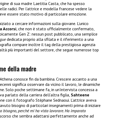
’origine di sua madre Laetitia Casta, che ha spesso
le radici. Per l’attrice e modella francese vedere la
a deve essere stato motivo di particolare emozione.
iziato a cercare informazioni sulla giovane. L’unico
a Accorsi
, che non è stato ufficialmente confermato,
ipicamente Gen Z: nessun post pubblicato, una semplice
gue
dedicata proprio alla sfilata e il riferimento a una
iografia compare inoltre il tag della prestigiosa agenzia
ltà più importanti del settore, che segue numerose top
rme della madre
Athena conosce fin da bambina. Crescere accanto a una
ecenni significa osservare da vicino il lavoro, le dinamiche
one. Solo poche settimane fa, in un’intervista concessa a
a parlato della carriera dell’altra figlia,
Sahteene
one con il fotografo Stéphane Sednaoui. L’attrice aveva
uto bisogno di particolari insegnamenti prima di iniziare
o bisogno, perché mi ha vista lavorare. Ha imparato
discorso che sembra adattarsi perfettamente anche ad