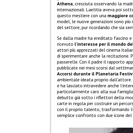
Athena
, cresciuta osservando la madr
internazionali. Laetitia aveva poi sot
questo mestiere con una
maggiore c
model, le nuove generazioni sono più i
del settore, pur ricordando che sia se
Se dalla madre ha ereditato fascino e
ricevuto
l’interesse per il mondo de
attori più apprezzati del cinema italian
di sperimentare anche la recitazione. 
passerelle. Con il padre il rapporto 
pubblicate nei mesi scorsi dal settim
Accorsi durante il Planetaria Festiv
ambientale ideata proprio dall’attore.
e ha lasciato intravedere anche l’inte
particolarmente caro alla sua famigli
debutto già sotto i riflettori della m
carte in regola per costruire un percor
con il proprio talento, trasformando l’
semplice confronto con due icone del