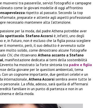
e muoversi tra passerelle, servizi fotografici e campagne
tolineato come le giovani modelle di oggi affrontino
onsapevolezza
rispetto al passato. Secondo la top
nformate, preparate e attente agli aspetti professionali
mpre necessario mantenere alta l’attenzione.
 passione per la moda, dal padre Athena potrebbe aver
llo spettacolo
.
Stefano Accorsi
è, infatti, uno degli
o e, in futuro, non è escluso che la figlia possa scegliere
Per il momento, però, il suo debutto è avvenuto sulle
appare molto solido, come dimostrano alcune fotografie
anale
Chi
, che ritraevano
Athena accanto a Stefano
al
, manifestazione dedicata ai temi della sostenibilità
 L’evento ha mostrato la forte sintonia tra
padre e figlia
resse della giovane per le questioni ambientali, tema
a. Con un cognome importante, due genitori celebri e un
oda internazionale,
Athena Accorsi
sembra avere tutte le
so personale. La sfida, adesso, sarà quella di affermarsi
eredità familiare in un punto di partenza e non in un
 cinema e della moda.