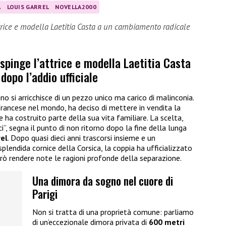
A
LOUIS GARREL
NOVELLA2000
ttrice e modella Laetitia Casta a un cambiamento radicale
 spinge l’attrice e modella Laetitia Casta
opo l’addio ufficiale
no si arricchisce di un pezzo unico ma carico di malinconia.
 francese nel mondo, ha deciso di mettere in vendita la
 ha costruito parte della sua vita familiare. La scelta,
ici”, segna il punto di non ritorno dopo la fine della lunga
rel
. Dopo quasi dieci anni trascorsi insieme e un
lendida cornice della Corsica, la coppia ha ufficializzato
erò rendere note le ragioni profonde della separazione.
Una dimora da sogno nel cuore di
Parigi
Non si tratta di una proprietà comune: parliamo
di un’eccezionale dimora privata di
600 metri