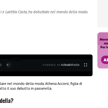
rsi e Laetitia Casta, ha debuttato nel mondo della moda.
Ad
hub
Media
/
2
POWERED BY
are nel mondo della moda. Athena Accorsi, figlia di
tto il suo debutto in passerella.
della?