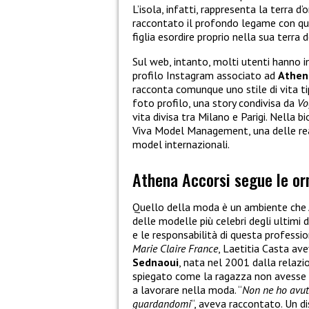
L’isola, infatti, rappresenta la terra d
raccontato il profondo legame con quel
figlia esordire proprio nella sua terr
Sul web, intanto, molti utenti hanno in
profilo Instagram associato ad
Athen
racconta comunque uno stile di vita t
foto profilo, una story condivisa da
Vo
vita divisa tra Milano e Parigi. Nella b
Viva Model Management, una delle rea
model internazionali.
Athena Accorsi segue le o
Quello della moda è un ambiente che 
delle modelle più celebri degli ultimi d
e le responsabilità di questa professi
Marie Claire France
, Laetitia Casta avev
Sednaoui
, nata nel 2001 dalla relazi
spiegato come la ragazza non avesse av
a lavorare nella moda. “
Non ne ho avut
guardandomi
“, aveva raccontato. Un 