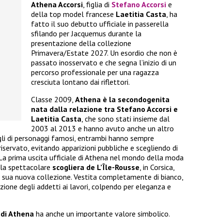
Athena Accorsi
, figlia di
Stefano Accorsi
e
della top model francese
Laetitia Casta
, ha
fatto il suo debutto ufficiale in passerella
sfilando per Jacquemus durante la
presentazione della collezione
Primavera/Estate 2027. Un esordio che non è
passato inosservato e che segna l’inizio di un
percorso professionale per una ragazza
cresciuta lontano dai riflettori.
Classe 2009,
Athena è la secondogenita
nata dalla relazione tra Stefano Accorsi e
Laetitia Casta
, che sono stati insieme dal
2003 al 2013 e hanno avuto anche un altro
figli di personaggi famosi, entrambi hanno sempre
ervato, evitando apparizioni pubbliche e scegliendo di
 La prima uscita ufficiale di Athena nel mondo della moda
: la spettacolare
scogliera de L’Île-Rousse
, in Corsica,
 sua nuova collezione. Vestita completamente di bianco,
zione degli addetti ai lavori, colpendo per eleganza e
 di Athena
ha anche un importante valore simbolico.