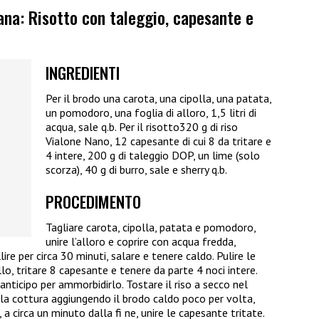
ana: Risotto con taleggio, capesante e
INGREDIENTI
Per il brodo una carota, una cipolla, una patata,
un pomodoro, una foglia di alloro, 1,5 litri di
acqua, sale q.b. Per il risotto320 g di riso
Vialone Nano, 12 capesante di cui 8 da tritare e
4 intere, 200 g di taleggio DOP, un lime (solo
scorza), 40 g di burro, sale e sherry q.b.
PROCEDIMENTO
Tagliare carota, cipolla, patata e pomodoro,
unire l’alloro e coprire con acqua fredda,
ire per circa 30 minuti, salare e tenere caldo. Pulire le
o, tritare 8 capesante e tenere da parte 4 noci intere.
 anticipo per ammorbidirlo. Tostare il riso a secco nel
 la cottura aggiungendo il brodo caldo poco per volta,
a circa un minuto dalla fi ne, unire le capesante tritate.