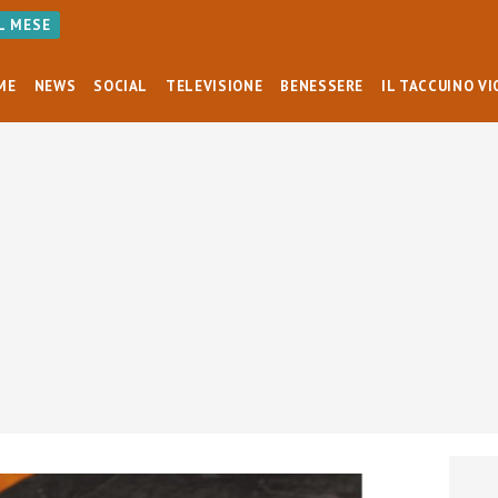
AL MESE
ME
NEWS
SOCIAL
TELEVISIONE
BENESSERE
IL TACCUINO VI