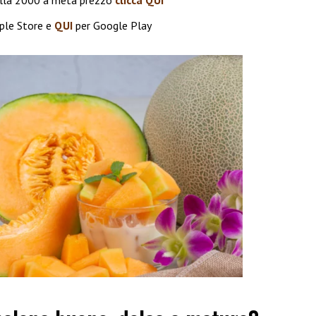
vella 2000 a metà prezzo
clicca QUI
ple Store e
QUI
per Google Play