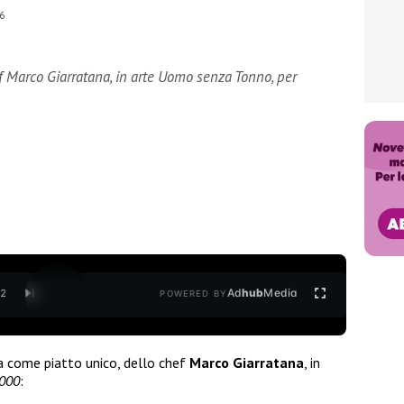
6
ef Marco Giarratana, in arte Uomo senza Tonno, per
Ad
hub
Media
/
2
POWERED BY
a come piatto unico, dello chef
Marco
Giarratana
, in
2000
: