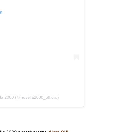
am
la 2000 (@novella2000_official)