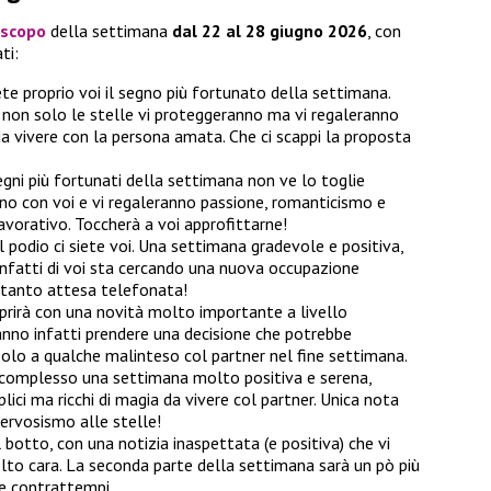
oscopo
della settimana
dal 22 al 28 giugno 2026
, con
ti:
rete proprio voi il segno più fortunato della settimana.
 non solo le stelle vi proteggeranno ma vi regaleranno
da vivere con la persona amata. Che ci scappi la proposta
segni più fortunati della settimana non ve lo toglie
ono con voi e vi regaleranno passione, romanticismo e
vorativo. Toccherà a voi approfittarne!
l podio ci siete voi. Una settimana gradevole e positiva,
 infatti di voi sta cercando una nuova occupazione
 tanto attesa telefonata!
prirà con una novità molto importante a livello
anno infatti prendere una decisione che potrebbe
solo a qualche malinteso col partner nel fine settimana.
 complesso una settimana molto positiva e serena,
ci ma ricchi di magia da vivere col partner. Unica nota
nervosismo alle stelle!
l botto, con una notizia inaspettata (e positiva) che vi
lto cara. La seconda parte della settimana sarà un pò più
 e contrattempi.