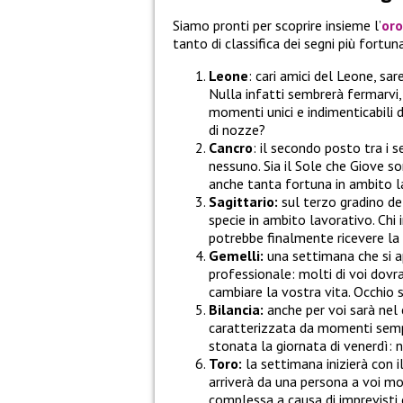
Siamo pronti per scoprire insieme l’
or
tanto di classifica dei segni più fortuna
Leone
: cari amici del Leone, sa
Nulla infatti sembrerà fermarvi,
momenti unici e indimenticabili 
di nozze?
Cancro
: il secondo posto tra i 
nessuno. Sia il Sole che Giove s
anche tanta fortuna in ambito la
Sagittario:
sul terzo gradino de
specie in ambito lavorativo. Chi
potrebbe finalmente ricevere la
Gemelli:
una settimana che si a
professionale: molti di voi dovr
cambiare la vostra vita. Occhio 
Bilancia:
anche per voi sarà nel
caratterizzata da momenti sempli
stonata la giornata di venerdì: 
Toro:
la settimana inizierà con i
arriverà da una persona a voi mo
complessa a causa di imprevisti