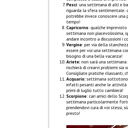
Pesci
: una settimana di alti e
riguarda la sfera sentimentale: ch
potrebbe invece conoscere una p
tempo!
Capricorno
: qualche imprevist
settimana non piacevolissima, sp
andare incontro a discussioni i c
Vergine
: per via della stanche
essere per voi una settimana com
bisogno di una bella vacanza!
Ariete:
non sarà una settimana p
rischierà di crearvi problemi sia 
Consigliate pratiche rilassanti, 
Acquario:
settimana sottotono,
infatti pesanti anche le attività
primi di luglio tutto cambierà!
Scorpione
: cari amici dello Scor
settimana particolarmente fort
prendendovi cura di voi stessi, 
presto!