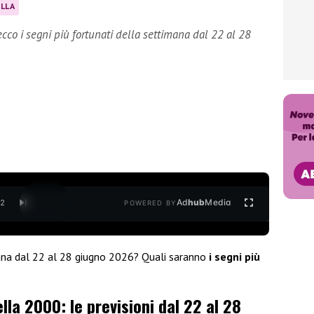
LLA
cco i segni più fortunati della settimana dal 22 al 28
Ad
hub
Media
/
2
POWERED BY
mana dal 22 al 28 giugno 2026? Quali saranno
i segni più
la 2000: le previsioni dal 22 al 28