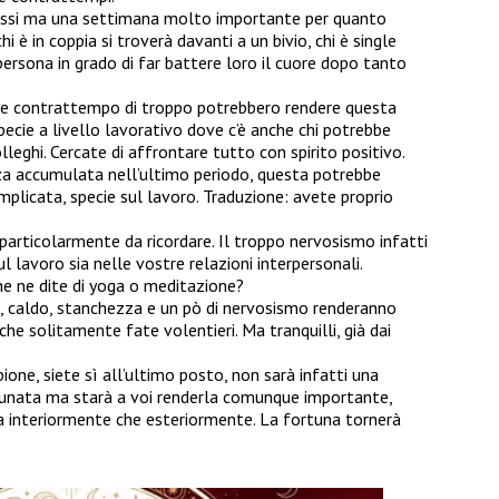
 bassi ma una settimana molto importante per quanto
i è in coppia si troverà davanti a un bivio, chi è single
ersona in grado di far battere loro il cuore dopo tanto
o e contrattempo di troppo potrebbero rendere questa
ecie a livello lavorativo dove c’è anche chi potrebbe
olleghi. Cercate di affrontare tutto con spirito positivo.
zza accumulata nell’ultimo periodo, questa potrebbe
plicata, specie sul lavoro. Traduzione: avete proprio
articolarmente da ricordare. Il troppo nervosismo infatti
sul lavoro sia nelle vostre relazioni interpersonali.
che ne dite di yoga o meditazione?
 caldo, stanchezza e un pò di nervosismo renderanno
 che solitamente fate volentieri. Ma tranquilli, già dai
pione, siete sì all’ultimo posto, non sarà infatti una
unata ma starà a voi renderla comunque importante,
sia interiormente che esteriormente. La fortuna tornerà