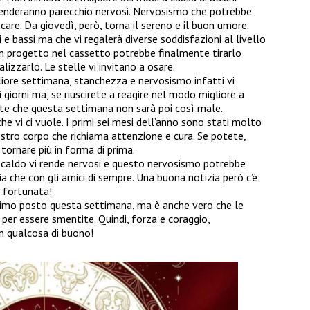
renderanno parecchio nervosi. Nervosismo che potrebbe
 care. Da giovedì, però, torna il sereno e il buon umore.
i e bassi ma che vi regalerà diverse soddisfazioni al livello
a un progetto nel cassetto potrebbe finalmente tirarlo
lizzarlo. Le stelle vi invitano a osare.
iore settimana, stanchezza e nervosismo infatti vi
giorni ma, se riuscirete a reagire nel modo migliore a
ete che questa settimana non sarà poi così male.
he vi ci vuole. I primi sei mesi dell’anno sono stati molto
vostro corpo che richiama attenzione e cura. Se potete,
 tornare più in forma di prima.
 caldo vi rende nervosi e questo nervosismo potrebbe
lia che con gli amici di sempre. Una buona notizia però c’è:
 fortunata!
ltimo posto questa settimana, ma è anche vero che le
per essere smentite. Quindi, forza e coraggio,
n qualcosa di buono!