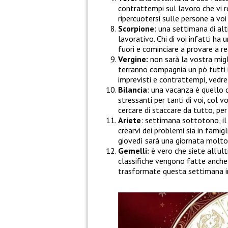
contrattempi sul lavoro che vi 
ripercuotersi sulle persone a voi
Scorpione
: una settimana di alt
lavorativo. Chi di voi infatti h
fuori e cominciare a provare a rea
Vergine:
non sarà la vostra migl
terranno compagnia un pò tutti i 
imprevisti e contrattempi, vedr
Bilancia
: una vacanza è quello c
stressanti per tanti di voi, col 
cercare di staccare da tutto, per
Ariete
: settimana sottotono, il
crearvi dei problemi sia in famig
giovedì sarà una giornata molto
Gemelli:
è vero che siete all’u
classifiche vengono fatte anche 
trasformate questa settimana i