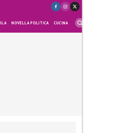
OLA
NOVELLA POLITICA
CUCINA