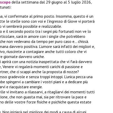
oscopo
della settimana dal 29 giugno al 5 luglio 2026,
rtunati:
na, vi confermate al primo posto. Insomma, questo è un
te le stelle sono con voi e l’ingresso di Giove vi porterà
o vi sembrerà possibile e realizzabile.
ono e il secondo posto tra i segni più fortunati non ve lo
rticolare, sarà in amore con i single che potrebbero
 che non vedevano da tempo per puro caso e… chissà.
mana davvero positiva. L’umore sarà infatti dei migliori e,
ivo, riuscirete a contagiare anche tutti coloro che vi
tre giornate davvero uniche.
i aprirà con una notizia inaspettata che vi farà davvero
tre, Venere vi regalerà momenti carichi di passione e
rtner, che ci scappi anche la proposta di nozze?
so gradevole e senza troppi intoppi. L’unica pecca una
e spingervi a cambiare i vostri piani e a dedicare più
arvi e riacquistare energie.
le vi invitano a rilassarvi, a ritagliarvi dei momenti tutti
zione, che non guasta mai, sia per ritrovare la pace e
 pieno delle vostre forze fisiche e psichiche questa estate
Non inizierà nel migliore dei modi a causa di alcuni