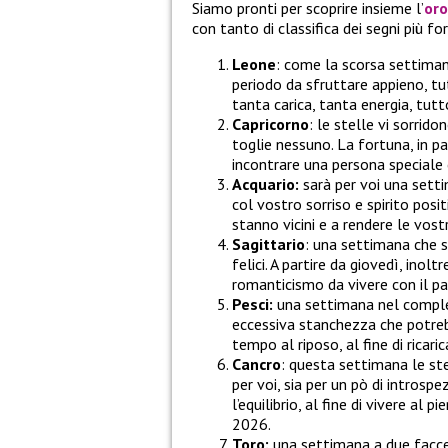
Siamo pronti per scoprire insieme l’
or
con tanto di classifica dei segni più fo
Leone
: come la scorsa settima
periodo da sfruttare appieno, tut
tanta carica, tanta energia, tutt
Capricorno
: le stelle vi sorrid
toglie nessuno. La fortuna, in pa
incontrare una persona speciale
Acquario:
sarà per voi una setti
col vostro sorriso e spirito posit
stanno vicini e a rendere le vos
Sagittario
: una settimana che s
felici. A partire da giovedì, inol
romanticismo da vivere con il pa
Pesci:
una settimana nel comples
eccessiva stanchezza che potrebb
tempo al riposo, al fine di ricaric
Cancro
: questa settimana le stel
per voi, sia per un pò di introspe
l’equilibrio, al fine di vivere al
2026.
Toro:
una settimana a due facce. 