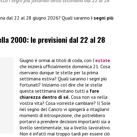
cco i segni più fortunati della settimana dal 22 al 28
mana dal 22 al 28 giugno 2026? Quali saranno
i segni più
la 2000: le previsioni dal 22 al 28
Giugno è ormai ai titoli di coda, con l’
estate
che inizierà ufficialmente domenica 21. Cosa
riservano dunque le stelle per la prima
settimana estiva? Quali saranno i segni più
fortunati? Iniziamo col dire che le stelle
questa settimana invitano tutti a
fare
chiarezza dentro di sé.
Cosa non va nella
vostra vita? Cosa vorreste cambiare? Il Sole
nel segno del Cancro vi spingerà a ritagliarvi
momenti di introspezione, che potrebbero
portarvi a prendere decisioni importanti sia a
livello sentimentale, sia a livello lavorativo.
Non è infatti mai troppo tardi per essere ciò