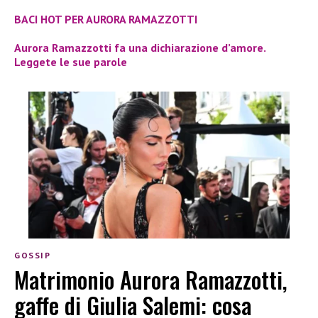
BACI HOT PER AURORA RAMAZZOTTI
Aurora Ramazzotti fa una dichiarazione d’amore.
Leggete le sue parole
GOSSIP
Matrimonio Aurora Ramazzotti,
gaffe di Giulia Salemi: cosa