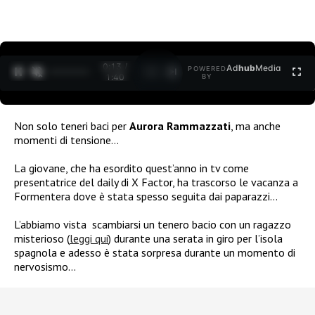
0:14 /
Ad
hub
Media
POWERED
1
/
2
1:40
BY
Non solo teneri baci per
Aurora Rammazzati
, ma anche
momenti di tensione…
La giovane, che ha esordito quest’anno in tv come
presentatrice del daily di X Factor, ha trascorso le vacanza a
Formentera dove è stata spesso seguita dai paparazzi…
L’abbiamo vista scambiarsi un tenero bacio con un ragazzo
misterioso (
leggi qui
) durante una serata in giro per l’isola
spagnola e adesso è stata sorpresa durante un momento di
nervosismo…