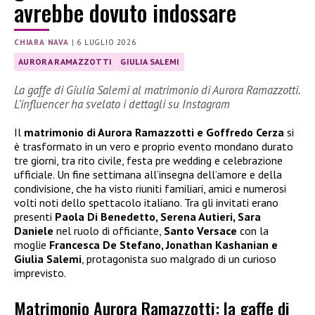
avrebbe dovuto indossare
CHIARA NAVA
|
6 LUGLIO 2026
AURORA RAMAZZOTTI
GIULIA SALEMI
La gaffe di Giulia Salemi al matrimonio di Aurora Ramazzotti.
L’influencer ha svelato i dettagli su Instagram
Il
matrimonio di Aurora Ramazzotti e Goffredo Cerza
si
è trasformato in un vero e proprio evento mondano durato
tre giorni, tra rito civile, festa pre wedding e celebrazione
ufficiale. Un fine settimana all’insegna dell’amore e della
condivisione, che ha visto riuniti familiari, amici e numerosi
volti noti dello spettacolo italiano. Tra gli invitati erano
presenti
Paola Di Benedetto, Serena Autieri, Sara
Daniele
nel ruolo di officiante,
Santo Versace
con la
moglie
Francesca De Stefano, Jonathan Kashanian e
Giulia Salemi
, protagonista suo malgrado di un curioso
imprevisto.
Matrimonio Aurora Ramazzotti: la gaffe di