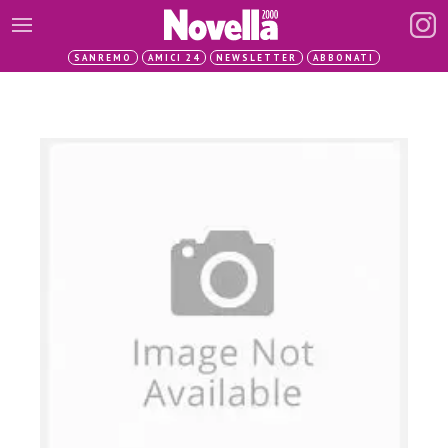
SANREMO
AMICI 24
NEWSLETTER
ABBONATI