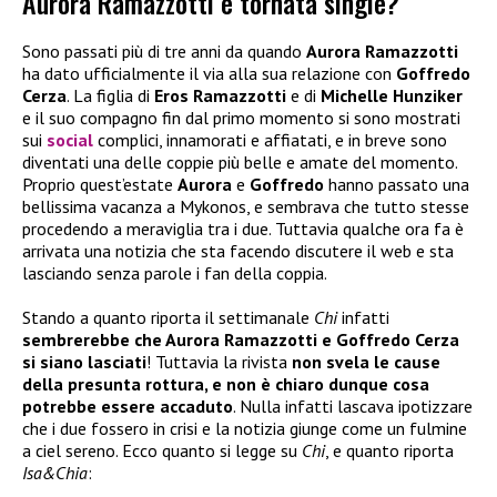
Aurora Ramazzotti è tornata single?
Sono passati più di tre anni da quando
Aurora Ramazzotti
ha dato ufficialmente il via alla sua relazione con
Goffredo
Cerza
. La figlia di
Eros Ramazzotti
e di
Michelle Hunziker
e il suo compagno fin dal primo momento si sono mostrati
sui
social
complici, innamorati e affiatati, e in breve sono
diventati una delle coppie più belle e amate del momento.
Proprio quest’estate
Aurora
e
Goffredo
hanno passato una
bellissima vacanza a Mykonos, e sembrava che tutto stesse
procedendo a meraviglia tra i due. Tuttavia qualche ora fa è
arrivata una notizia che sta facendo discutere il web e sta
lasciando senza parole i fan della coppia.
Stando a quanto riporta il settimanale
Chi
infatti
sembrerebbe che Aurora Ramazzotti e Goffredo Cerza
si siano lasciati
! Tuttavia la rivista
non svela le cause
della presunta rottura, e non è chiaro dunque cosa
potrebbe essere accaduto
. Nulla infatti lascava ipotizzare
che i due fossero in crisi e la notizia giunge come un fulmine
a ciel sereno. Ecco quanto si legge su
Chi
, e quanto riporta
Isa&Chia
: