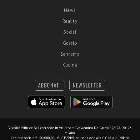
News
Reality
Social
Gossip
Sanremo
Cucina
ABBONATI
NEWSLETTER
Visibilia Editrice S.r.l.
con sede in Via Privata Giovannino De Grassi 12/12A, 20123
Milano.
Capitale sociale € 100.000,00 I.V. - C.F./P.IVA ed iscrizione alla C.C.I.A.A. di Milano