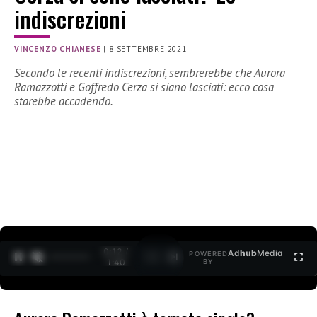
indiscrezioni
VINCENZO CHIANESE
|
8 SETTEMBRE 2021
Secondo le recenti indiscrezioni, sembrerebbe che Aurora
Ramazzotti e Goffredo Cerza si siano lasciati: ecco cosa
starebbe accadendo.
0:12 /
Ad
hub
Media
POWERED
1
/
2
1:40
BY