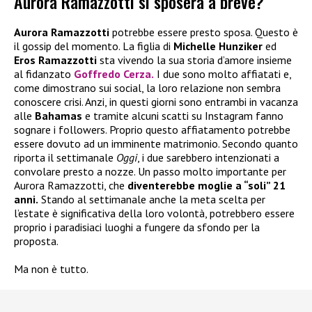
Aurora Ramazzotti si sposerà a breve?
Aurora Ramazzotti
potrebbe essere presto sposa. Questo è
il gossip del momento. La figlia di
Michelle Hunziker
ed
Eros Ramazzotti
sta vivendo la sua storia d’amore insieme
al fidanzato
Goffredo Cerza.
I due sono molto affiatati e,
come dimostrano sui social, la loro relazione non sembra
conoscere crisi. Anzi, in questi giorni sono entrambi in vacanza
alle
Bahamas
e tramite alcuni scatti su Instagram fanno
sognare i followers. Proprio questo affiatamento potrebbe
essere dovuto ad un imminente matrimonio. Secondo quanto
riporta il settimanale
Oggi
, i due sarebbero intenzionati a
convolare presto a nozze. Un passo molto importante per
Aurora Ramazzotti, che
diventerebbe moglie a “soli” 21
anni.
Stando al settimanale anche la meta scelta per
l’estate è significativa della loro volontà, potrebbero essere
proprio i paradisiaci luoghi a fungere da sfondo per la
proposta.
Ma non è tutto.