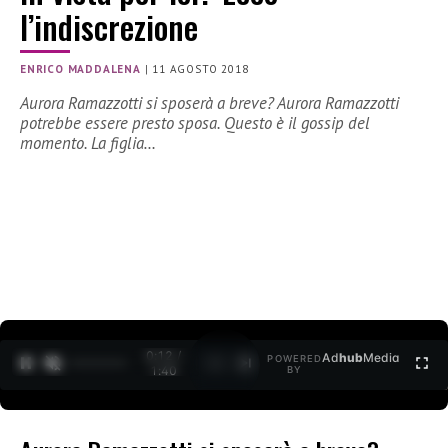
l’indiscrezione
ENRICO MADDALENA
|
11 AGOSTO 2018
Aurora Ramazzotti si sposerà a breve? Aurora Ramazzotti
potrebbe essere presto sposa. Questo è il gossip del
momento. La figlia…
0:12 /
Ad
hub
Media
POWERED
1
/
2
1:40
BY