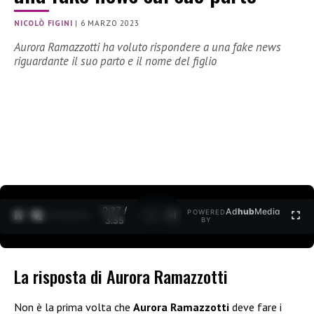
NICOLÒ FIGINI
|
6 MARZO 2023
Aurora Ramazzotti ha voluto rispondere a una fake news
riguardante il suo parto e il nome del figlio
0:28 /
Ad
hub
Media
POWERED
1
/
2
3:35
BY
La risposta di Aurora Ramazzotti
Non è la prima volta che
Aurora Ramazzotti
deve fare i