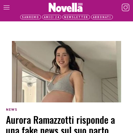
SANREMO
AMICI 24
NEWSLETTER
ABBONATI
NEWS
Aurora Ramazzotti risponde a
una fake news sul suo parto