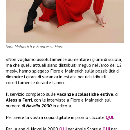
Sara Malnerich e Francesca Fiore
«Non vogliamo assolutamente aumentare i giorni di scuola,
ma che quelli attuali siano distribuiti meglio nell’arco dei 12
mesi», hanno spiegato Fiore e Malnerich sulla possibilità di
diminuire i giorni di vacanza in estate per ridistribuirli
correttamente durante l’anno.
Il servizio completo sulle
vacanze scolastiche estive
, di
Alessia Ferri
, con le interviste a Fiore e Malnerich sul
numero di
Novella 2000
in edicola.
Per avere la vostra copia digitale in promo cliccate
QUI
.
Per la app di Novella 2000
QUI
per Apple Store e
QUI
per