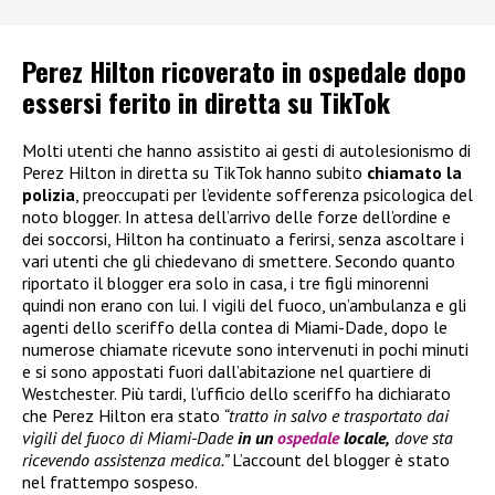
Perez Hilton ricoverato in ospedale dopo
essersi ferito in diretta su TikTok
Molti utenti che hanno assistito ai gesti di autolesionismo di
Perez Hilton in diretta su TikTok hanno subito
chiamato la
polizia
, preoccupati per l’evidente sofferenza psicologica del
noto blogger. In attesa dell’arrivo delle forze dell’ordine e
dei soccorsi, Hilton ha continuato a ferirsi, senza ascoltare i
vari utenti che gli chiedevano di smettere. Secondo quanto
riportato il blogger era solo in casa, i tre figli minorenni
quindi non erano con lui. I vigili del fuoco, un’ambulanza e gli
agenti dello sceriffo della contea di Miami-Dade, dopo le
numerose chiamate ricevute sono intervenuti in pochi minuti
e si sono appostati fuori dall’abitazione nel quartiere di
Westchester. Più tardi, l’ufficio dello sceriffo ha dichiarato
che Perez Hilton era stato
“tratto in salvo e trasportato dai
vigili del fuoco di Miami-Dade
in un
ospedale
locale,
dove sta
ricevendo assistenza medica.”
L’account del blogger è stato
nel frattempo sospeso.