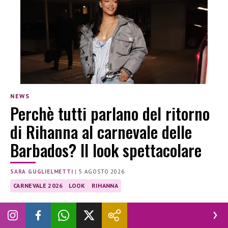
NEWS
Perchè tutti parlano del ritorno
di Rihanna al carnevale delle
Barbados? Il look spettacolare
SARA GUGLIELMETTI
|
5 AGOSTO 2026
CARNEVALE 2026
LOOK
RIHANNA
Costume da favola per Rihanna al carnevale delle
Barbados: i dettagli.