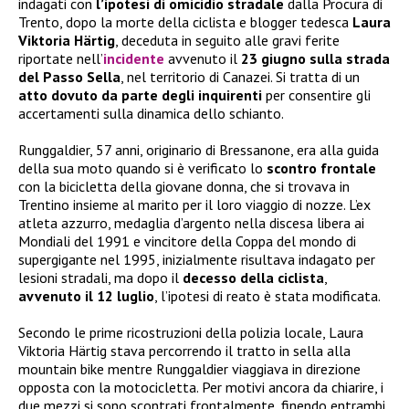
indagati con
l’ipotesi di omicidio stradale
dalla Procura di
Trento, dopo la morte della ciclista e blogger tedesca
Laura
Viktoria Härtig
, deceduta in seguito alle gravi ferite
riportate nell’
incidente
avvenuto il
23 giugno sulla strada
del Passo Sella
, nel territorio di Canazei. Si tratta di un
atto dovuto da parte degli inquirenti
per consentire gli
accertamenti sulla dinamica dello schianto.
Runggaldier, 57 anni, originario di Bressanone, era alla guida
della sua moto quando si è verificato lo
scontro frontale
con la bicicletta della giovane donna, che si trovava in
Trentino insieme al marito per il loro viaggio di nozze. L’ex
atleta azzurro, medaglia d’argento nella discesa libera ai
Mondiali del 1991 e vincitore della Coppa del mondo di
supergigante nel 1995, inizialmente risultava indagato per
lesioni stradali, ma dopo il
decesso della ciclista
,
avvenuto il 12 luglio
, l’ipotesi di reato è stata modificata.
Secondo le prime ricostruzioni della polizia locale, Laura
Viktoria Härtig stava percorrendo il tratto in sella alla
mountain bike mentre Runggaldier viaggiava in direzione
opposta con la motocicletta. Per motivi ancora da chiarire, i
due mezzi si sono scontrati frontalmente, finendo entrambi