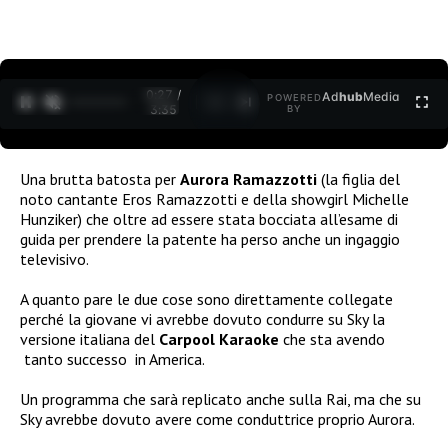
0:28 /
Ad
hub
Media
POWERED
1
/
2
3:35
BY
Una brutta batosta per
Aurora Ramazzotti
(la figlia del
noto cantante Eros Ramazzotti e della showgirl Michelle
Hunziker) che oltre ad essere stata bocciata all’esame di
guida per prendere la patente ha perso anche un ingaggio
televisivo.
A quanto pare le due cose sono direttamente collegate
perché la giovane vi avrebbe dovuto condurre su Sky la
versione italiana del
Carpool Karaoke
che sta avendo
tanto successo in America.
Un programma che sarà replicato anche sulla Rai, ma che su
Sky avrebbe dovuto avere come conduttrice proprio Aurora.