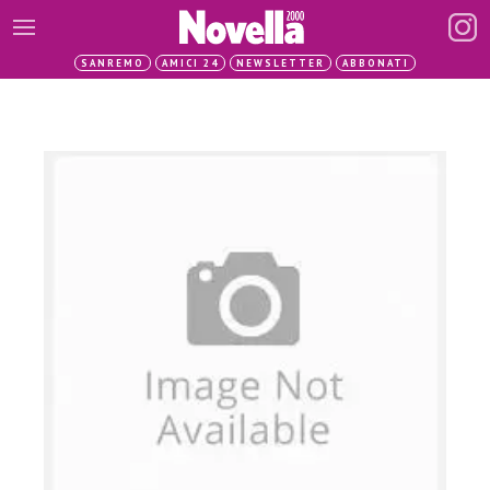
SANREMO
AMICI 24
NEWSLETTER
ABBONATI