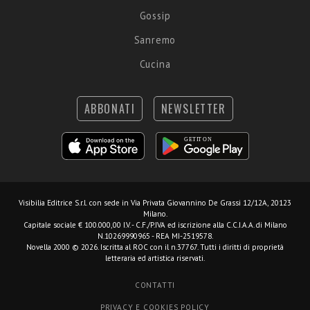
Gossip
Sanremo
Cucina
ABBONATI
NEWSLETTER
Visibilia Editrice S.r.l.
con sede in Via Privata Giovannino De Grassi 12/12A, 20123
Milano.
Capitale sociale € 100.000,00 I.V. - C.F./P.IVA ed iscrizione alla C.C.I.A.A. di Milano
N.10269990965 - REA MI-2519578.
Novella 2000 © 2026. Iscritta al ROC con il n.37767. Tutti i diritti di proprietà
letteraria ed artistica riservati.
CONTATTI
PRIVACY E COOKIES POLICY