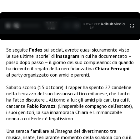
0:12 /
Ad
hub
Media
POWERED
1
/
2
1:40
BY
Se seguite
Fedez
sui social, avrete quasi sicuramente visto
le sue ultime “storie” di
Instagram
in cui ha documentato –
passo dopo passo – il giorno del suo compleanno: da quando
ha ricevuto il regalo della neo fidanzatina
Chiara Ferragni
,
al party organizzato con amici e parenti.
Sabato scorso (15 ottobre) il rapper ha spento 27 candeline
nella terrazzo del suo lussuoso attico milanese, che tanto
ha fatto discutere… Attorno a lui: gli amici più cari, tra cui il
cantante
Fabio Rovazz
i (l’insperabile compagno dell’estate),
i suoi genitori, la sua innamorata Chiara e l’immancabile
nonna a cui Fedez è legatissimo.
Una serata familiare all’insegna del divertimento tra:
musica, risate, l’esilarante momento della sciabola con cui il