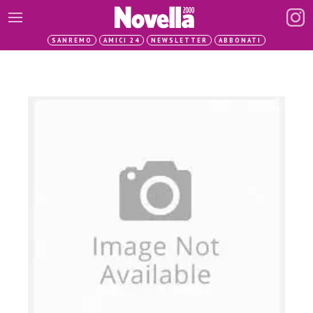
SANREMO
AMICI 24
NEWSLETTER
ABBONATI