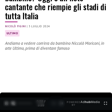
cantante che riempie gli stadi di
tutta Italia
NICOLÒ FIGINI
|
3 LUGLIO 2024
ULTIMO
Andiamo a vedere com’era da bambino Niccolò Moriconi, in
arte Ultimo, prima di diventare famoso
0:30 /
Ad
hub
Media
POWERED
1
/
2
3:35
BY