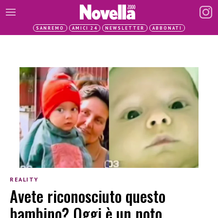
SANREMO
AMICI 24
NEWSLETTER
ABBONATI
REALITY
Avete riconosciuto questo
bambino? Oggi è un noto