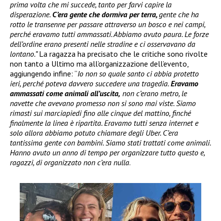
prima volta che mi succede, tanto per farvi capire la
disperazione.
C’era gente che dormiva per terra,
gente che ha
rotto le transenne per passare attraverso un bosco e nei campi,
perché eravamo tutti ammassati. Abbiamo avuto paura. Le forze
dell’ordine erano presenti nelle stradine e ci osservavano da
lontano.”
La ragazza ha precisato che le critiche sono rivolte
non tanto a Ultimo ma all’organizzazione dell’evento,
aggiungendo infine: “
Io non so quale santo ci abbia protetto
ieri, perché poteva davvero succedere una tragedia.
Eravamo
ammassati come animali all’uscita,
non c’erano metro, le
navette che avevano promesso non si sono mai viste. Siamo
rimasti sui marciapiedi fino alle cinque del mattino, finché
finalmente la linea è ripartita. Eravamo tutti senza internet e
solo allora abbiamo potuto chiamare degli Uber. C’era
tantissima gente con bambini. Siamo stati trattati come animali.
Hanno avuto un anno di tempo per organizzare tutto questo e,
ragazzi, di organizzato non c’era nulla
.