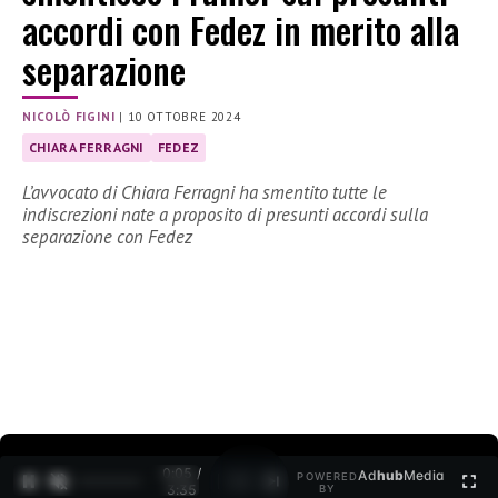
accordi con Fedez in merito alla
separazione
NICOLÒ FIGINI
|
10 OTTOBRE 2024
CHIARA FERRAGNI
FEDEZ
L’avvocato di Chiara Ferragni ha smentito tutte le
indiscrezioni nate a proposito di presunti accordi sulla
separazione con Fedez
0:06 /
Ad
hub
Media
POWERED
1
/
2
3:35
BY