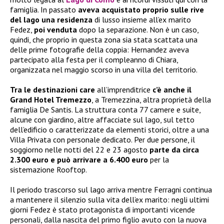
famiglia. In passato
aveva acquistato proprio sulle rive
del lago una residenza
di lusso insieme all’ex marito
Fedez,
poi venduta
dopo la separazione. Non è un caso,
quindi, che proprio in questa zona sia stata scattata una
delle prime fotografie della coppia: Hernandez aveva
partecipato alla festa per il compleanno di Chiara,
organizzata nel maggio scorso in una villa del territorio.
Tra le destinazioni care
all’imprenditrice
c’è anche il
Grand Hotel Tremezzo
, a Tremezzina, altra proprietà della
famiglia De Santis. La struttura conta 77 camere e suite,
alcune con giardino, altre affacciate sul lago, sul tetto
dell’edificio o caratterizzate da elementi storici, oltre a una
Villa Privata con personale dedicato. Per due persone, il
soggiorno nelle notti del 22 e 23 agosto
parte da circa
2.300 euro e può arrivare a 6.400 euro
per la
sistemazione Rooftop.
Il periodo trascorso sul lago arriva mentre Ferragni continua
a mantenere il silenzio sulla vita dell’ex marito: negli ultimi
giorni Fedez è stato protagonista di importanti vicende
personali, dalla nascita del primo figlio avuto con la nuova