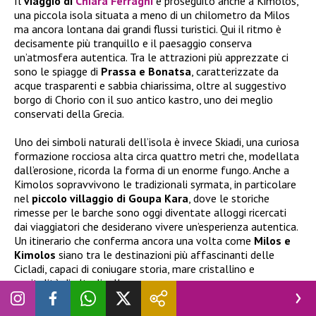
Il
viaggio di
Chiara Ferragni
è proseguito anche a Kimolos,
una piccola isola situata a meno di un chilometro da Milos
ma ancora lontana dai grandi flussi turistici. Qui il ritmo è
decisamente più tranquillo e il paesaggio conserva
un’atmosfera autentica. Tra le attrazioni più apprezzate ci
sono le spiagge di
Prassa e Bonatsa
, caratterizzate da
acque trasparenti e sabbia chiarissima, oltre al suggestivo
borgo di Chorio con il suo antico kastro, uno dei meglio
conservati della Grecia.
Uno dei simboli naturali dell’isola è invece Skiadi, una curiosa
formazione rocciosa alta circa quattro metri che, modellata
dall’erosione, ricorda la forma di un enorme fungo. Anche a
Kimolos sopravvivono le tradizionali syrmata, in particolare
nel
piccolo villaggio di Goupa Kara
, dove le storiche
rimesse per le barche sono oggi diventate alloggi ricercati
dai viaggiatori che desiderano vivere un’esperienza autentica.
Un itinerario che conferma ancora una volta come
Milos e
Kimolos
siano tra le destinazioni più affascinanti delle
Cicladi, capaci di coniugare storia, mare cristallino e
ospitalità di alto livello.