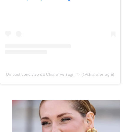
Un post condiviso da Chiara Ferragni ✨ (@chiaraferragni)