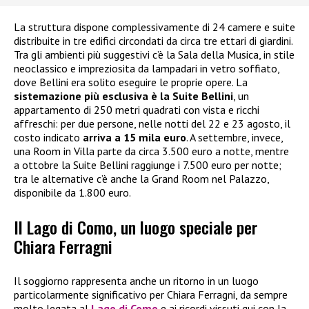
La struttura dispone complessivamente di 24 camere e suite
distribuite in tre edifici circondati da circa tre ettari di giardini.
Tra gli ambienti più suggestivi c’è la Sala della Musica, in stile
neoclassico e impreziosita da lampadari in vetro soffiato,
dove Bellini era solito eseguire le proprie opere. La
sistemazione più esclusiva è la Suite Bellini
, un
appartamento di 250 metri quadrati con vista e ricchi
affreschi: per due persone, nelle notti del 22 e 23 agosto, il
costo indicato
arriva a 15 mila euro
. A settembre, invece,
una Room in Villa parte da circa 3.500 euro a notte, mentre
a ottobre la Suite Bellini raggiunge i 7.500 euro per notte;
tra le alternative c’è anche la Grand Room nel Palazzo,
disponibile da 1.800 euro.
Il Lago di Como, un luogo speciale per
Chiara Ferragni
Il soggiorno rappresenta anche un ritorno in un luogo
particolarmente significativo per Chiara Ferragni, da sempre
molto legata al
Lago di Como
e ai ricordi vissuti qui con la