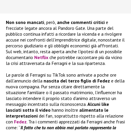
Non sono mancati
, però,
anche commenti critici
e
frecciate legate ancora al Pandoro Gate. Una parte del
pubblico continua infatti a ricordare la vicenda e a rivolgere
accuse nei confronti dell’imprenditrice digitale, nonostante il
percorso giudiziario e gli obblighi economici già affrontati.
Sul web, intanto, resta aperta anche l’ipotesi di un possibile
documentario
Netflix
che potrebbe raccontare più da vicino
la crisi attraversata da Ferragni e la sua ripartenza.
Le parole di Ferragni su TikTok sono arrivate a poche ore
dall’annuncio della
nascita del terzo figlio di Fedez
e della
nuova compagna. Pur senza citare direttamente la
situazione familiare o il passato matrimonio, l’influencer ha
lasciato intendere il proprio stato d’animo attraverso un
messaggio incentrato sulla riconoscenza.
Alcuni like
lasciati sotto il video
hanno inoltre
alimentato le
interpretazioni
dei fan, soprattutto rispetto alla relazione
con
Fedez
. Tra i commenti apprezzati da Ferragni anche frasi
come: “
Il fatto che tu non abbia mai parlato rappresenta la