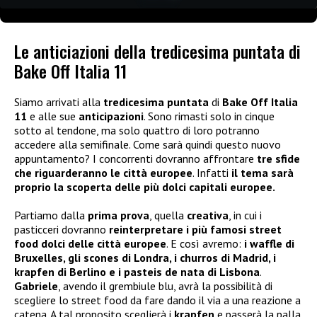
Le anticiazioni della tredicesima puntata di
Bake Off Italia 11
Siamo arrivati alla
tredicesima puntata
di
Bake Off Italia
11
e alle sue
anticipazioni
. Sono rimasti solo in cinque
sotto al tendone, ma solo quattro di loro potranno
accedere alla semifinale. Come sarà quindi questo nuovo
appuntamento? I concorrenti dovranno affrontare
tre sfide
che riguarderanno le città europee
. Infatti
il tema sarà
proprio la scoperta delle più dolci capitali europee.
Partiamo dalla
prima prova
, quella
creativa
, in cui i
pasticceri dovranno
reinterpretare i più famosi street
food dolci delle città europee
. E così avremo:
i waffle di
Bruxelles, gli scones di Londra, i churros di Madrid, i
krapfen di Berlino e i pasteis de nata di Lisbona
.
Gabriele
, avendo il grembiule blu, avrà la possibilità di
scegliere lo street food da fare dando il via a una reazione a
catena. A tal proposito sceglierà i
krapfen
e passerà la palla