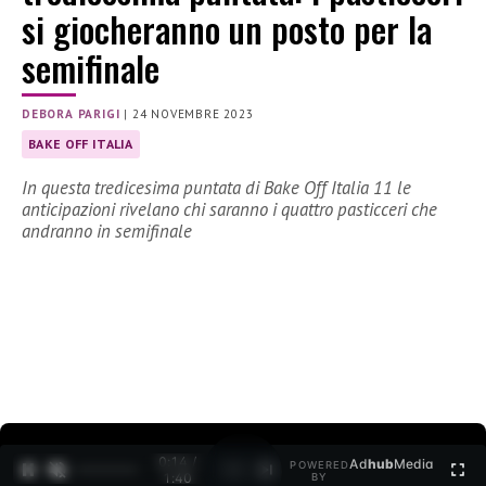
si giocheranno un posto per la
semifinale
DEBORA PARIGI
|
24 NOVEMBRE 2023
BAKE OFF ITALIA
In questa tredicesima puntata di Bake Off Italia 11 le
anticipazioni rivelano chi saranno i quattro pasticceri che
andranno in semifinale
0:15 /
Ad
hub
Media
POWERED
1
/
2
1:40
BY