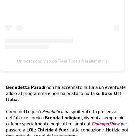
Un post condiviso da Real Time (@realtimetvit)
Benedetta Parodi
non ha accennato nulla a un eventuale
addio al programma e non ha postato nulla su
Bake Off
Italia.
Come detto però
Repubblica
ha spoilerato la presenza
dell’attrice comica
Brenda Lodigiani
, divenuta sempre più
celebre specialmente negli ultimi anni dal
GialappaShow
per
passare a
LOL: Chi ride è fuori
, alla conduzione. Notizia poi
resa nota dai social del programma.