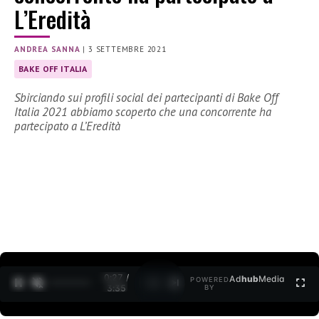
L’Eredità
ANDREA SANNA
|
3 SETTEMBRE 2021
BAKE OFF ITALIA
Sbirciando sui profili social dei partecipanti di Bake Off
Italia 2021 abbiamo scoperto che una concorrente ha
partecipato a L’Eredità
0:27 /
Ad
hub
Media
POWERED
1
/
2
3:35
BY