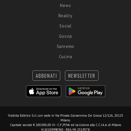
News
Reality
Social
Gossip
Sanremo
Cucina
ABBONATI
NEWSLETTER
Visibilia Editrice S.r.l.
con sede in Via Privata Giovannino De Grassi 12/12A, 20123
Milano.
Capitale sociale € 100.000,00 I.V. - C.F./P.IVA ed iscrizione alla C.C.I.A.A. di Milano
N.10269990965 - REA MI-2519578.