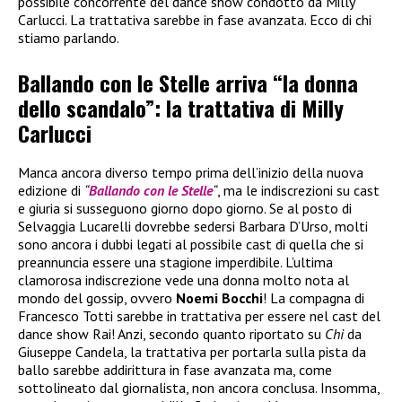
possibile concorrente del dance show condotto da Milly
Carlucci. La trattativa sarebbe in fase avanzata. Ecco di chi
stiamo parlando.
Ballando con le Stelle arriva “la donna
dello scandalo”: la trattativa di Milly
Carlucci
Manca ancora diverso tempo prima dell’inizio della nuova
edizione di
“
Ballando con le Stelle
“
, ma le indiscrezioni su cast
e giuria si susseguono giorno dopo giorno. Se al posto di
Selvaggia Lucarelli dovrebbe sedersi Barbara D’Urso, molti
sono ancora i dubbi legati al possibile cast di quella che si
preannuncia essere una stagione imperdibile. L’ultima
clamorosa indiscrezione vede una donna molto nota al
mondo del gossip, ovvero
Noemi Bocchi
! La compagna di
Francesco Totti sarebbe in trattativa per essere nel cast del
dance show Rai! Anzi, secondo quanto riportato su
Chi
da
Giuseppe Candela, la trattativa per portarla sulla pista da
ballo sarebbe addirittura in fase avanzata ma, come
sottolineato dal giornalista, non ancora conclusa. Insomma,