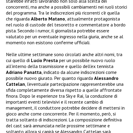
starebbe infatti lavorando non solo alla scelta dei
concorrenti, ma anche a possibili cambiamenti nei ruoli storici
del programma. Tra le indiscrezioni più ricorrenti c’è quella
che riguarda
Alberto Matano
, attualmente protagonista
nel ruolo di custode del tesoretto e commentatore a bordo
pista. Secondo i rumor, il giornalista potrebbe essere
valutato per un eventuale ingresso nella giuria, anche se al
momento non esistono conferme ufficiali.
Nelle ultime settimane sono circolati anche altri nomi, tra
cui quello di
Lucio Presta
per un possibile nuovo ruolo
all’interno della trasmissione e quello dell’ex tennista
Adriano Panatta
, indicato da alcune indiscrezioni come
possibile nuovo giurato. Per quanto riguarda
Alessandro
Cattelan
, l’eventuale partecipazione rappresenterebbe una
sfida completamente diversa rispetto a quelle affrontate
finora. Dopo le esperienze tra Sky e Rai, la conduzione di
importanti eventi televisivi e il recente cambio di
management, il conduttore potrebbe decidere di mettersi in
gioco anche come concorrente. Per il momento, però, si
tratta soltanto di indiscrezioni. La composizione definitiva
del cast sarà annunciata nelle prossime settimane e
soltanto allora si capirà se Alessandro Cattelan sarà