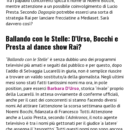
Tra i papabili concorrenti spicca il nome di Noemi Bocchi,
mentre attenzione a un possibile coinvolgimento di Lucio
Presta. Secondo
Dagospia
potrebbe esserci una sorta di
strategia Rai per lanciare frecciatine a Mediaset. Sarà
davvero così?
Ballando con le Stelle: D’Urso, Bocchi e
Presta al dance show Rai?
“Ballando con le Stelle
” è senza dubbio uno dei programmi
televisivi più amati e seguiti dal pubblico e per questo, dopo
l’addio di Selvaggia Lucarelli in giuria, non è semplice riuscire
a trovare un valido sostituto/a della giornalista. Negli ultimi
mesi sono stati fatti tantissimi nomi ma ora, in pole
position, pare esserci
Barbara D’Urso
, storica “rivale” proprio
della Lucarelli. In attesa ovviamente di conferme ufficiali,
anche per il cast dei concorrenti si stanno facendo diversi
nomi. Ad attirare l’attenzione la scorsa settimana quello di
Noemi Bocchi, fidanzata di Francesco Totti. Attenzione
anche a Lucio Presta, secondo l’
Adnkronos
, il noto agente
televisivo è tra i nomi più gettonati per il giudice ‘a latere’
che assegna il ‘tesoretto’. Tutti questi nomi non sono ancora