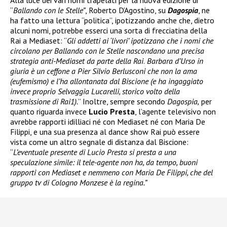
Alla luce dei vari nomi trapelati per la nuova edizione di
“
Ballando con le Stelle”
, Roberto D’Agostino, su
Dagospia
, ne
ha fatto una lettura “politica”, ipotizzando anche che, dietro
alcuni nomi, potrebbe esserci una sorta di frecciatina della
Rai a Mediaset: “
Gli addetti ai ‘livori’ ipotizzano che i nomi che
circolano per Ballando con le Stelle nascondano una precisa
strategia anti-Mediaset da parte della Rai
.
Barbara d’Urso in
giuria è un ceffone a Pier Silvio Berlusconi che non la ama
(eufemismo) e l’ha allontanata dal Biscione (e ha ingaggiato
invece proprio Selvaggia Lucarelli, storico volto della
trasmissione di Rai1).
” Inoltre, sempre secondo
Dagospia,
per
quanto riguarda invece
Lucio Presta
, l’agente televisivo non
avrebbe rapporti idilliaci né con Mediaset né con Maria De
Filippi, e una sua presenza al dance show Rai può essere
vista come un altro segnale di distanza dal Biscione:
“
L’eventuale presente di Lucio Presta si presta a una
speculazione simile: il tele-agente non ha, da tempo, buoni
rapporti con Mediaset e nemmeno con Maria De Filippi, che del
gruppo tv di Cologno Monzese è la regina.”