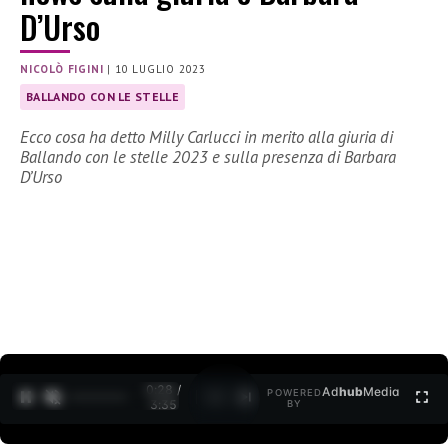
D’Urso
NICOLÒ FIGINI
|
10 LUGLIO 2023
BALLANDO CON LE STELLE
Ecco cosa ha detto Milly Carlucci in merito alla giuria di
Ballando con le stelle 2023 e sulla presenza di Barbara
D’Urso
0:29 /
Ad
hub
Media
POWERED
1
/
2
3:35
BY