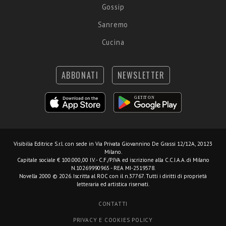
Gossip
Sanremo
Cucina
ABBONATI
NEWSLETTER
Visibilia Editrice S.r.l.
con sede in Via Privata Giovannino De Grassi 12/12A, 20123
Milano.
Capitale sociale € 100.000,00 I.V. - C.F./P.IVA ed iscrizione alla C.C.I.A.A. di Milano
N.10269990965 - REA MI-2519578.
Novella 2000 © 2026. Iscritta al ROC con il n.37767. Tutti i diritti di proprietà
letteraria ed artistica riservati.
CONTATTI
PRIVACY E COOKIES POLICY