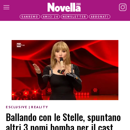
SANREMO
AMICI 24
NEWSLETTER
ABBONATI
ESCLUSIVE
|
REALITY
Ballando con le Stelle, spuntano
altri 3 nomi bomba per il cast