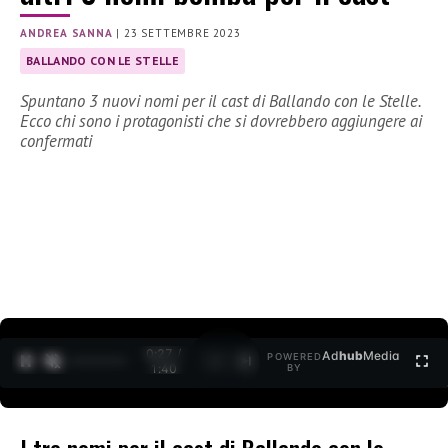
ANDREA SANNA
|
23 SETTEMBRE 2023
BALLANDO CON LE STELLE
Spuntano 3 nuovi nomi per il cast di Ballando con le Stelle.
Ecco chi sono i protagonisti che si dovrebbero aggiungere ai
confermati
0:27 /
Ad
hub
Media
POWERED
1
/
2
1:40
BY