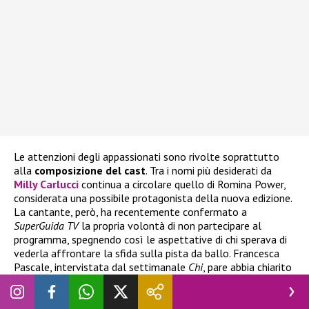
Le attenzioni degli appassionati sono rivolte soprattutto
alla
composizione del cast
. Tra i nomi più desiderati da
Milly Carlucci
continua a circolare quello di
Romina Power,
considerata una possibile protagonista della nuova edizione.
La cantante, però, ha recentemente confermato a
SuperGuida TV
la propria volontà di non partecipare al
programma, spegnendo così le aspettative di chi sperava di
vederla affrontare la sfida sulla pista da ballo. Francesca
Pascale, intervistata dal settimanale
Chi
, pare abbia chiarito
di aver declinato l’invito a partecipare, sottolineando il
proprio apprezzamento per lo show ma spiegando di non
sentirsi adatta alla competizione: “
Ho detto no non perché