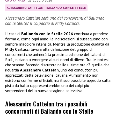
CHIARA NAVA
|
23 LUGLIO 2026
ALESSANDRO CATTELAN
BALLANDO CON LE STELLE
Alessandro Cattelan sarà uno dei concorrenti di Ballando
con le Stelle? Il colpaccio di Milly Carlucci.
Il cast di
Ballando con le Stelle 2026
continua a prendere
forma e, come ogni anno, le indiscrezioni si susseguono con
sempre maggiore intensità. Mentre la produzione guidata da
Milly Carlucci
lavora alla definizione del gruppo di
concorrenti che animerà la prossima edizione del talent di
Rai1, iniziano a emergere alcuni nomi di rilievo. Tra le ipotesi
che stanno facendo discutere nelle ultime ore c’è quella che
riguarda
Alessandro Cattelan
, uno dei conduttori più
apprezzati della televisione italiana. Al momento non
esistono conferme ufficiali, ma il suo possibile approdo sulla
pista da ballo rappresenterebbe uno dei colpi più
sorprendenti della nuova stagione televisiva.
Alessandro Cattelan tra i possibili
concorrenti di Ballando con le Stelle