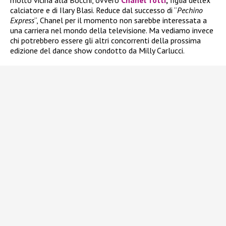
molto vicina alla Bocchi, ovvero
Chanel Totti
,
figlia dell’ex
calciatore e di Ilary Blasi. Reduce dal successo di “
Pechino
Express
“, Chanel per il momento non sarebbe interessata a
una carriera nel mondo della televisione. Ma vediamo invece
chi potrebbero essere gli altri concorrenti della prossima
edizione del dance show condotto da Milly Carlucci.