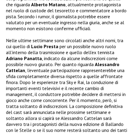
che riguarda
Alberto Matano
, attualmente protagonista
nel ruolo di custode del tesoretto e commentatore a bordo
pista. Secondo i rumor, il giornalista potrebbe essere
valutato per un eventuale ingresso nella giuria, anche se al
momento non esistono conferme ufficiali.
Nelle ultime settimane sono circolati anche altri nomi, tra
cui quello di
Lucio Presta
per un possibile nuovo ruolo
all’interno della trasmissione e quello dell’ex tennista
Adriano Panatta
, indicato da alcune indiscrezioni come
possibile nuovo giurato. Per quanto riguarda
Alessandro
Cattelan
, l’eventuale partecipazione rappresenterebbe una
sfida completamente diversa rispetto a quelle affrontate
finora. Dopo le esperienze tra Sky e Rai, la conduzione di
importanti eventi televisivi e il recente cambio di
management, il conduttore potrebbe decidere di mettersi in
gioco anche come concorrente. Per il momento, però, si
tratta soltanto di indiscrezioni. La composizione definitiva
del cast sarà annunciata nelle prossime settimane e
soltanto allora si capirà se Alessandro Cattelan sarà
davvero tra i protagonisti della nuova edizione di Ballando
con le Stelle o se il suo nome resterà soltanto uno dei tanti