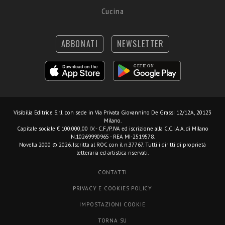
Cucina
ABBONATI
NEWSLETTER
Visibilia Editrice S.r.l.
con sede in Via Privata Giovannino De Grassi 12/12A, 20123
Milano.
Capitale sociale € 100.000,00 I.V. - C.F./P.IVA ed iscrizione alla C.C.I.A.A. di Milano
N.10269990965 - REA MI-2519578.
Novella 2000 © 2026. Iscritta al ROC con il n.37767. Tutti i diritti di proprietà
letteraria ed artistica riservati.
CONTATTI
PRIVACY E COOKIES POLICY
IMPOSTAZIONI COOKIE
TORNA SU