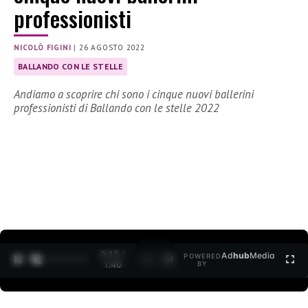
professionisti
NICOLÒ FIGINI
|
26 AGOSTO 2022
BALLANDO CON LE STELLE
Andiamo a scoprire chi sono i cinque nuovi ballerini
professionisti di Ballando con le stelle 2022
0:12 /
Ad
hub
Media
POWERED
1
/
2
1:40
BY