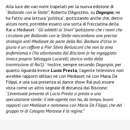
Alla luce dei vari nomi trapelati per la nuova edizione di
“
Ballando con le Stelle”
, Roberto D’Agostino, su
Dagospia
, ne
ha fatto una lettura “politica”, ipotizzando anche che, dietro
alcuni nomi, potrebbe esserci una sorta di frecciatina della
Rai a Mediaset: “
Gli addetti ai ‘livori’ ipotizzano che i nomi che
circolano per Ballando con le Stelle nascondano una precisa
strategia anti-Mediaset da parte della Rai
.
Barbara d’Urso in
giuria è un ceffone a Pier Silvio Berlusconi che non la ama
(eufemismo) e l’ha allontanata dal Biscione (e ha ingaggiato
invece proprio Selvaggia Lucarelli, storico volto della
trasmissione di Rai1).
” Inoltre, sempre secondo
Dagospia,
per
quanto riguarda invece
Lucio Presta
, l’agente televisivo non
avrebbe rapporti idilliaci né con Mediaset né con Maria De
Filippi, e una sua presenza al dance show Rai può essere
vista come un altro segnale di distanza dal Biscione:
“
L’eventuale presente di Lucio Presta si presta a una
speculazione simile: il tele-agente non ha, da tempo, buoni
rapporti con Mediaset e nemmeno con Maria De Filippi, che del
gruppo tv di Cologno Monzese è la regina.”