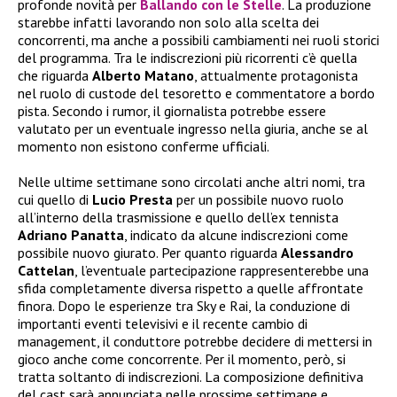
profonde novità per
Ballando con le Stelle
. La produzione
starebbe infatti lavorando non solo alla scelta dei
concorrenti, ma anche a possibili cambiamenti nei ruoli storici
del programma. Tra le indiscrezioni più ricorrenti c’è quella
che riguarda
Alberto Matano
, attualmente protagonista
nel ruolo di custode del tesoretto e commentatore a bordo
pista. Secondo i rumor, il giornalista potrebbe essere
valutato per un eventuale ingresso nella giuria, anche se al
momento non esistono conferme ufficiali.
Nelle ultime settimane sono circolati anche altri nomi, tra
cui quello di
Lucio Presta
per un possibile nuovo ruolo
all’interno della trasmissione e quello dell’ex tennista
Adriano Panatta
, indicato da alcune indiscrezioni come
possibile nuovo giurato. Per quanto riguarda
Alessandro
Cattelan
, l’eventuale partecipazione rappresenterebbe una
sfida completamente diversa rispetto a quelle affrontate
finora. Dopo le esperienze tra Sky e Rai, la conduzione di
importanti eventi televisivi e il recente cambio di
management, il conduttore potrebbe decidere di mettersi in
gioco anche come concorrente. Per il momento, però, si
tratta soltanto di indiscrezioni. La composizione definitiva
del cast sarà annunciata nelle prossime settimane e