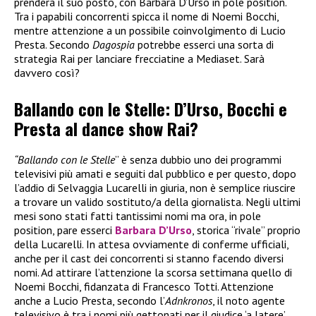
prenderà il suo posto, con Barbara D’Urso in pole position.
Tra i papabili concorrenti spicca il nome di Noemi Bocchi,
mentre attenzione a un possibile coinvolgimento di Lucio
Presta. Secondo
Dagospia
potrebbe esserci una sorta di
strategia Rai per lanciare frecciatine a Mediaset. Sarà
davvero così?
Ballando con le Stelle: D’Urso, Bocchi e
Presta al dance show Rai?
“Ballando con le Stelle
” è senza dubbio uno dei programmi
televisivi più amati e seguiti dal pubblico e per questo, dopo
l’addio di Selvaggia Lucarelli in giuria, non è semplice riuscire
a trovare un valido sostituto/a della giornalista. Negli ultimi
mesi sono stati fatti tantissimi nomi ma ora, in pole
position, pare esserci
Barbara D’Urso
, storica “rivale” proprio
della Lucarelli. In attesa ovviamente di conferme ufficiali,
anche per il cast dei concorrenti si stanno facendo diversi
nomi. Ad attirare l’attenzione la scorsa settimana quello di
Noemi Bocchi, fidanzata di Francesco Totti. Attenzione
anche a Lucio Presta, secondo l’
Adnkronos
, il noto agente
televisivo è tra i nomi più gettonati per il giudice ‘a latere’