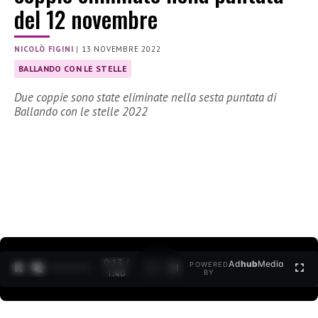
del 12 novembre
NICOLÒ FIGINI
|
13 NOVEMBRE 2022
BALLANDO CON LE STELLE
Due coppie sono state eliminate nella sesta puntata di
Ballando con le stelle 2022
0:15 /
Ad
hub
Media
POWERED
1
/
2
1:40
BY