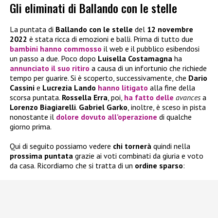
Gli eliminati di Ballando con le stelle
La puntata di
Ballando con le stelle
del
12 novembre
2022
è stata ricca di emozioni e balli. Prima di tutto due
bambini hanno c
ommosso
il web e il pubblico esibendosi
un passo a due. Poco dopo
Luisella Costamagna
ha
annunciato il suo ritiro
a causa di un infortunio che richiede
tempo per guarire. Si è scoperto, successivamente, che
Dario
Cassini
e
Lucrezia Lando
hanno litigato
alla fine della
scorsa puntata.
Rossella Erra
, poi,
ha fatto delle
avances
a
Lorenzo Biagiarelli
.
Gabriel Garko
, inoltre, è sceso in pista
nonostante il
dolore dovuto all’opera
zione
di qualche
giorno prima.
Qui di seguito possiamo vedere
chi tornerà
quindi nella
prossima puntata
grazie ai voti combinati da giuria e voto
da casa. Ricordiamo che si tratta di un
ordine sparso
: