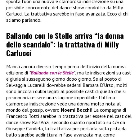
spunta fuori una nuova e clamorosa indiscrezione su una
possibile concorrente del dance show condotto da Milly
Carlucci. La trattativa sarebbe in fase avanzata. Ecco di chi
stiamo parlando.
Ballando con le Stelle arriva “la donna
dello scandalo”: la trattativa di Milly
Carlucci
Manca ancora diverso tempo prima dell’inizio della nuova
edizione di
“
Ballando con le Stelle
“
, ma le indiscrezioni su cast
e giuria si susseguono giorno dopo giorno. Se al posto di
Selvaggia Lucarelli dovrebbe sedersi Barbara D’Urso, molti
sono ancora i dubbi legati al possibile cast di quella che si
preannuncia essere una stagione imperdibile. L’ultima
clamorosa indiscrezione vede una donna molto nota al
mondo del gossip, ovvero
Noemi Bocchi
! La compagna di
Francesco Totti sarebbe in trattativa per essere nel cast del
dance show Rai! Anzi, secondo quanto riportato su
Chi
da
Giuseppe Candela, la trattativa per portarla sulla pista da
ballo sarebbe addirittura in fase avanzata ma, come