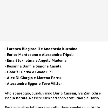
Lorenzo Biagiarelli e Anastasia Kuzmina
Enrico Montesano e Alessandra Tripoli
Ema Stokholma e Angelo Madonia
Rosanna Banfi e Simone Casula
Gabriel Garko e Giada Lini
Alex Di Giorgio e Moreno Porcu
Alessandro Egger e Tove Villfor
Allo
spareggio
, quindi, vanno
Dario Cassini
,
Iva Zanicchi
e
Paola Barale
. A essere eliminati sono stati
Paola
e
Dario
.
Per tante altre informazioni sullo show condotto da
Milly