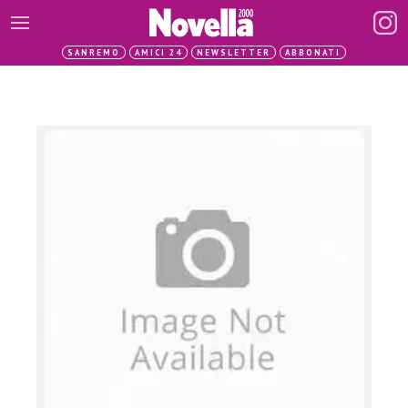
SANREMO
AMICI 24
NEWSLETTER
ABBONATI