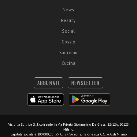
News
Reality
Social
Gossip
Sanremo
Cucina
ABBONATI
NEWSLETTER
Visibilia Editrice S.r.l.
con sede in Via Privata Giovannino De Grassi 12/12A, 20123
Milano.
Capitale sociale € 100.000,00 I.V. - C.F./P.IVA ed iscrizione alla C.C.I.A.A. di Milano