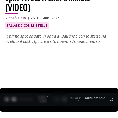
(VIDEO)
NICOLÒ FIGINI
|
5 SETTEMBRE 2022
BALLANDO CON LE STELLE
Il primo spot andato in onda di Ballando con le stelle ha
rivelato il cast ufficiale della nuova edizione. Il video
0:27 /
Ad
hub
Media
POWERED
1
/
2
3:35
BY