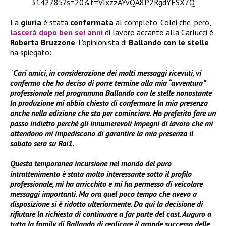
3142785?s=20&t=VIxzzAYvQA8P2RgdYFSX7Q
La
giuria
è stata
confermata
al completo. Colei che, però,
lascerà dopo ben sei anni
di lavoro accanto alla Carlucci è
Roberta Bruzzone
. L’opinionista di
Ballando con le stelle
ha spiegato:
“
Cari amici, in considerazione dei molti messaggi ricevuti, vi
confermo che ho deciso di porre termine alla mia “avventura”
professionale nel programma Ballando con le stelle nonostante
la produzione mi abbia chiesto di confermare la mia presenza
anche nella edizione che sta per cominciare. Ho preferito fare un
passo indietro perché gli innumerevoli Impegni di lavoro che mi
attendono mi impediscono di garantire la mia presenza il
sabato sera su Rai1.
Questa temporanea incursione nel mondo del puro
intrattenimento è stata molto interessante sotto il profilo
professionale, mi ha arricchito e mi ha permesso di veicolare
messaggi importanti. Ma ora quel poco tempo che avevo a
disposizione si è ridotto ulteriormente. Da qui la decisione di
rifiutare la richiesta di continuare a far parte del cast. Auguro a
tutta la family di Ballando di replicare il grande successo delle