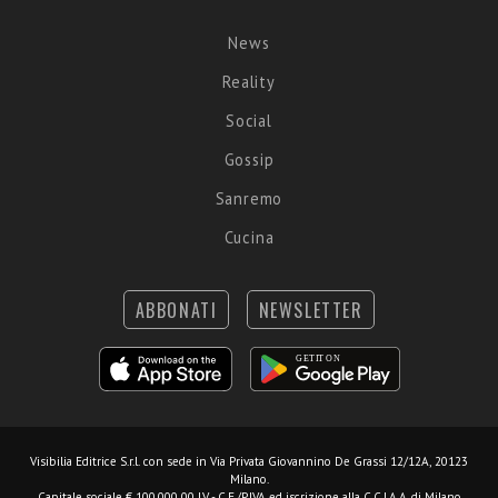
News
Reality
Social
Gossip
Sanremo
Cucina
ABBONATI
NEWSLETTER
Visibilia Editrice S.r.l.
con sede in Via Privata Giovannino De Grassi 12/12A, 20123
Milano.
Capitale sociale € 100.000,00 I.V. - C.F./P.IVA ed iscrizione alla C.C.I.A.A. di Milano