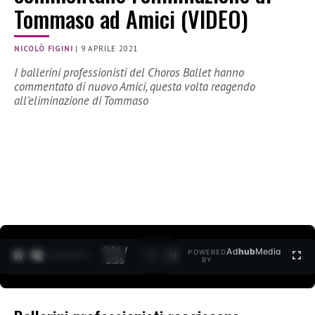
Tommaso ad Amici (VIDEO)
NICOLÒ FIGINI
|
9 APRILE 2021
I ballerini professionisti del Choros Ballet hanno
commentato di nuovo Amici, questa volta reagendo
all’eliminazione di Tommaso
0:27 /
Ad
hub
Media
POWERED
1
/
2
3:35
BY