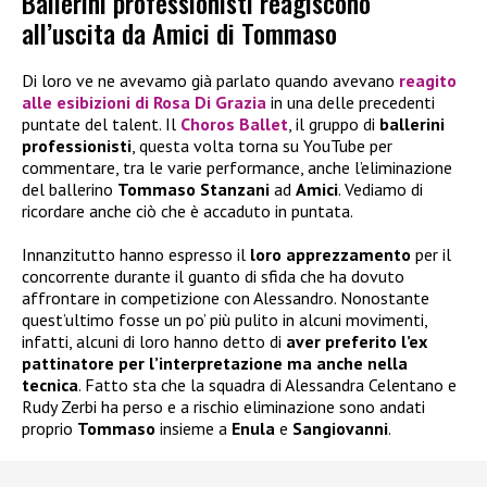
Ballerini professionisti reagiscono
all’uscita da Amici di Tommaso
Di loro ve ne avevamo già parlato quando avevano
reagito
alle esibizioni di
Rosa Di
Grazia
in una delle precedenti
puntate del talent. Il
Choros Ballet
, il gruppo di
ballerini
professionisti
, questa volta torna su YouTube per
commentare, tra le varie performance, anche l’eliminazione
del ballerino
Tommaso Stanzani
ad
Amici
. Vediamo di
ricordare anche ciò che è accaduto in puntata.
Innanzitutto hanno espresso il
loro apprezzamento
per il
concorrente durante il guanto di sfida che ha dovuto
affrontare in competizione con Alessandro. Nonostante
quest’ultimo fosse un po’ più pulito in alcuni movimenti,
infatti, alcuni di loro hanno detto di
aver preferito l’ex
pattinatore per l’interpretazione ma anche nella
tecnica
. Fatto sta che la squadra di Alessandra Celentano e
Rudy Zerbi ha perso e a rischio eliminazione sono andati
proprio
Tommaso
insieme a
Enula
e
Sangiovanni
.