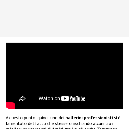
A questo punto, quindi, uno dei
ballerini professionisti
si è
lamentato del fatto che stessero rischiando alcuni tra i
migliori concorrenti
di
Amici
, tra i quali anche
Tommaso
.