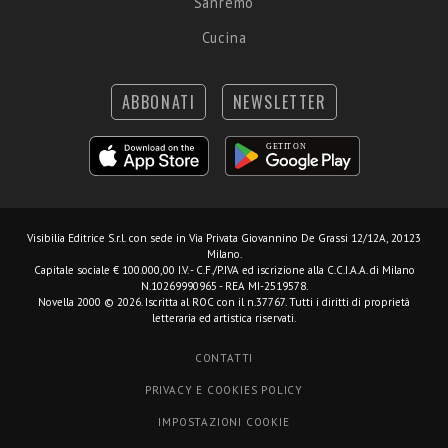
Sanremo
Cucina
ABBONATI
NEWSLETTER
Visibilia Editrice S.r.l.
con sede in Via Privata Giovannino De Grassi 12/12A, 20123
Milano.
Capitale sociale € 100.000,00 I.V. - C.F./P.IVA ed iscrizione alla C.C.I.A.A. di Milano
N.10269990965 - REA MI-2519578.
Novella 2000 © 2026. Iscritta al ROC con il n.37767. Tutti i diritti di proprietà
letteraria ed artistica riservati.
CONTATTI
PRIVACY E COOKIES POLICY
IMPOSTAZIONI COOKIE