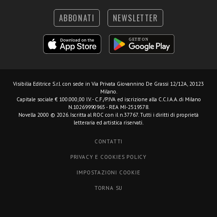
ABBONATI
NEWSLETTER
Visibilia Editrice S.r.l.
con sede in Via Privata Giovannino De Grassi 12/12A, 20123
Milano.
Capitale sociale € 100.000,00 I.V. - C.F./P.IVA ed iscrizione alla C.C.I.A.A. di Milano
N.10269990965 - REA MI-2519578.
Novella 2000 © 2026. Iscritta al ROC con il n.37767. Tutti i diritti di proprietà
letteraria ed artistica riservati.
CONTATTI
PRIVACY E COOKIES POLICY
IMPOSTAZIONI COOKIE
TORNA SU