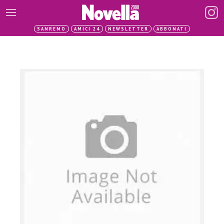
SANREMO
AMICI 24
NEWSLETTER
ABBONATI