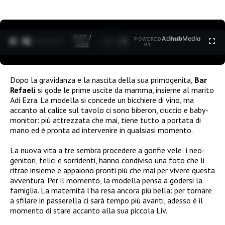
0:27 /
Ad
hub
Media
POWERED
1
/
2
3:35
BY
Dopo la gravidanza e la nascita della sua primogenita,
Bar
Refaeli
si gode le prime uscite da mamma, insieme al marito
Adi Ezra. La modella si concede un bicchiere di vino, ma
accanto al calice sul tavolo ci sono biberon, ciuccio e baby-
monitor: più attrezzata che mai, tiene tutto a portata di
mano ed è pronta ad intervenire in qualsiasi momento.
La nuova vita a tre sembra procedere a gonfie vele: i neo-
genitori, felici e sorridenti, hanno condiviso una foto che li
ritrae insieme e appaiono pronti più che mai per vivere questa
avventura. Per il momento, la modella pensa a godersi la
famiglia. La maternità l’ha resa ancora più bella: per tornare
a sfilare in passerella ci sarà tempo più avanti, adesso è il
momento di stare accanto alla sua piccola Liv.