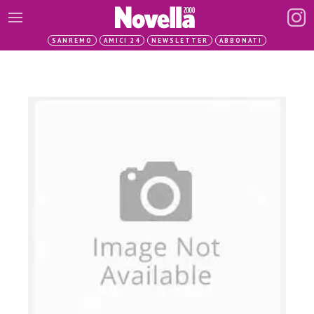
SANREMO
AMICI 24
NEWSLETTER
ABBONATI